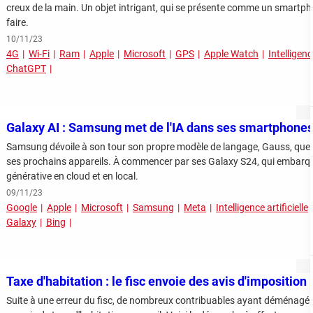
creux de la main. Un objet intrigant, qui se présente comme un smartph
faire.
10/11/23
4G
Wi-Fi
Ram
Apple
Microsoft
GPS
Apple Watch
Intelligence
ChatGPT
Galaxy AI : Samsung met de l'IA dans ses smartphone
Samsung dévoile à son tour son propre modèle de langage, Gauss, que l
ses prochains appareils. À commencer par ses Galaxy S24, qui embarqu
générative en cloud et en local.
09/11/23
Google
Apple
Microsoft
Samsung
Meta
Intelligence artificielle
Galaxy
Bing
Taxe d'habitation : le fisc envoie des avis d'imposition 
Suite à une erreur du fisc, de nombreux contribuables ayant déménagé