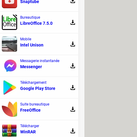
Snaptube
Bureautique
LibreOffice 7.5.0
Mobile
Intel Unison
t votre garde du corps
oque de smartphone anti-agression. En cas
Messagerie instantanée
re la scène et prévient vos proches.
Messenger
Téléchargement
Google Play Store
Suite bureautique
FreeOffice
Télécharger
WinRAR