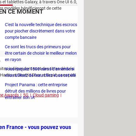
et tablettes Galaxy, à travers One UI 6.0,
les modèles bénéficieront de cette
EN CE MOMENT
C'est la nouvelle technique des escrocs
pour piocher discrètement dans votre
compte bancaire
Ce sont les trucs des primeurs pour
être certain de choisir le meilleur melon
4
en rayon
pites indépendantes et des titres dérivés
Vous risquez 1500 euros d'amende si
 Hadès et Death's Door et Braid, sans pub
vous utilisez de l'eau chez vous cet été
Project Panama : cette entreprise
détruit des millions de livres pour
e Awards
5G
Cloud gaming
entraîner son IA
 en France - vous pouvez vous