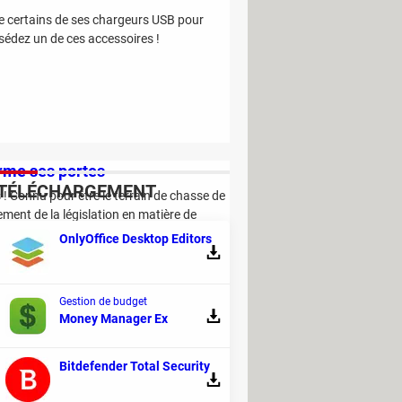
le certains de ses chargeurs USB pour
sédez un de ces accessoires !
erme ses portes
TÉLÉCHARGEMENT
 ! Connu pour être le terrain de chasse de
ment de la législation en matière de
OnlyOffice Desktop Editors
Gestion de budget
Money Manager Ex
 veut remplacer le smartphone ?
Bitdefender Total Security
opé à l'IA qui projette les informations au