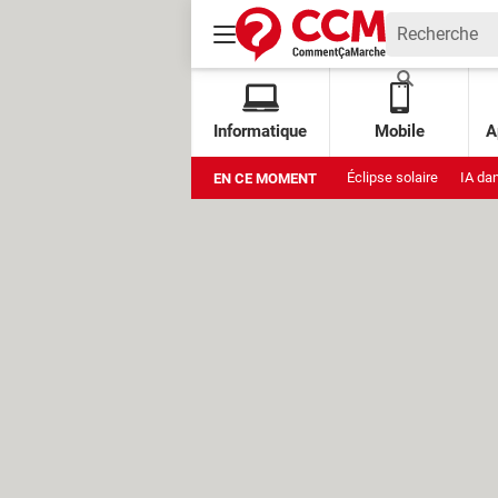
Informatique
Mobile
A
Éclipse solaire
IA da
EN CE MOMENT
Xbox Cloud Gaming grat
Stockage Google
Am
Muse Image
Amazon