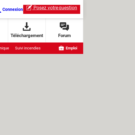
Posez votre
question
Connexion
Téléchargement
Forum
nique
Suivi incendies
Emploi
e OpenAI
ndows
ChatGPT Live