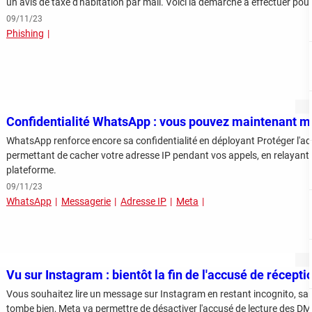
un avis de taxe d'habitation par mail. Voici la démarche à effectuer pou
09/11/23
Phishing
Confidentialité WhatsApp : vous pouvez maintenant m
WhatsApp renforce encore sa confidentialité en déployant Protéger l'adr
permettant de cacher votre adresse IP pendant vos appels, en relayant 
plateforme.
09/11/23
WhatsApp
Messagerie
Adresse IP
Meta
Vu sur Instagram : bientôt la fin de l'accusé de récepti
Vous souhaitez lire un message sur Instagram en restant incognito, san
tombe bien, Meta va permettre de désactiver l'accusé de lecture des DM, 