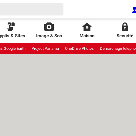
pplis & Sites
Image & Son
Maison
Securité
ns Google Earth
Project Panama
OneDrive Photos
Démarchage télépho
uit
Meta StoryKit
Galaxy pliants
Interdiction réseaux sociaux
Attaqu
ende AliExpress
Piratage Lidl
Pixel de suivi
Patch Tuesday
GDID Wi
 Leo
Fraichoù
Prix climatiseur
Projet Aion