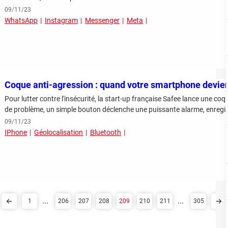
09/11/23
WhatsApp
Instagram
Messenger
Meta
Coque anti-agression : quand votre smartphone devien
Pour lutter contre l'insécurité, la start-up française Safee lance une c
de problème, un simple bouton déclenche une puissante alarme, enregist
09/11/23
IPhone
Géolocalisation
Bluetooth
...
...
1
206
207
208
209
210
211
305