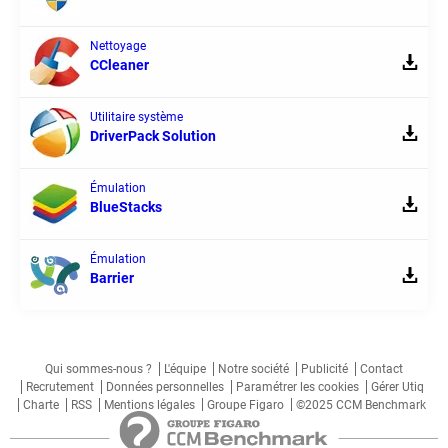
Nettoyage
CCleaner
Utilitaire système
DriverPack Solution
Émulation
BlueStacks
Émulation
Barrier
Qui sommes-nous ?
L'équipe
Notre société
Publicité
Contact
Recrutement
Données personnelles
Paramétrer les cookies
Gérer Utiq
Charte
RSS
Mentions légales
Groupe Figaro
©2025 CCM Benchmark