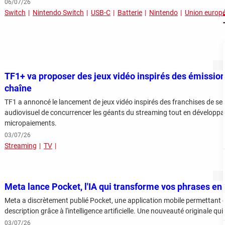
06/07/26
Switch
Nintendo Switch
USB-C
Batterie
Nintendo
Union europ
TF1+ va proposer des jeux vidéo inspirés des émissions
chaîne
TF1 a annoncé le lancement de jeux vidéo inspirés des franchises de se
audiovisuel de concurrencer les géants du streaming tout en développ
micropaiements.
03/07/26
Streaming
TV
Meta lance Pocket, l'IA qui transforme vos phrases en 
Meta a discrètement publié Pocket, une application mobile permettant d
description grâce à l'intelligence artificielle. Une nouveauté originale qu
03/07/26