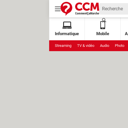
Informatique
Mobile
A
Streaming
TV & vidéo
Audio
Photo