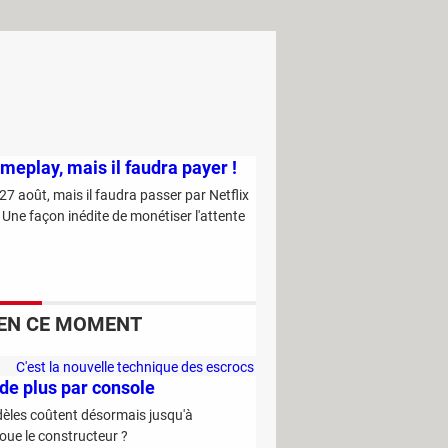
ameplay, mais il faudra payer !
7 août, mais il faudra passer par Netflix
 Une façon inédite de monétiser l'attente
EN CE MOMENT
C'est la nouvelle technique des escrocs
 de plus par console
pour piocher discrètement dans votre
compte bancaire
dèles coûtent désormais jusqu'à
oue le constructeur ?
Ce sont les trucs des primeurs pour