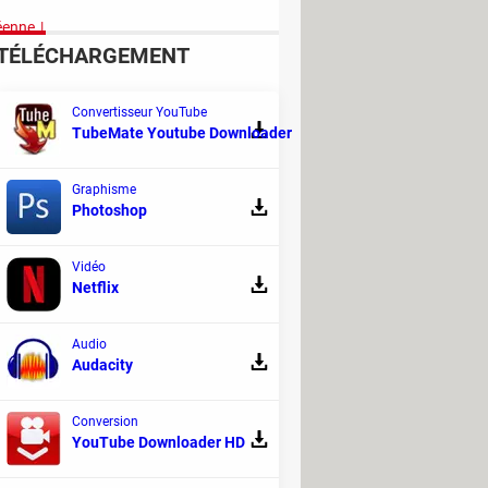
éenne
TÉLÉCHARGEMENT
Convertisseur YouTube
TubeMate Youtube Downloader
 les plus populaires de la
Graphisme
Photoshop
s émissions télé. Un moyen pour le groupe
ant un nouveau système de
Vidéo
Netflix
Audio
Audacity
jeux vidéo
Conversion
e générer des mini-jeux avec une simple
YouTube Downloader HD
i pourrait donner des envies créatives.