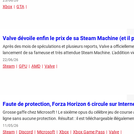
25/06/26
Xbox
GTA
Valve dévoile enfin le prix de sa Steam Machine (et il p
Après des mois de spéculations et plusieurs reports, Valve a officiellement
lancement de sa fameuse et très attendue Steam Machine. L'addition vient
22/06/26
Steam
GPU
AMD
Valve
Faute de protection, Forza Horizon 6 circule sur Interne
Grosse gaffe chez Microsoft ! Le sixième opus du célèbre jeu de course
ligne sans aucune protection. Résultat : il est téléchargeable illégalement
11/05/26
Steam
Discord
Microsoft
Xbox
Xbox Game Pass
Valve