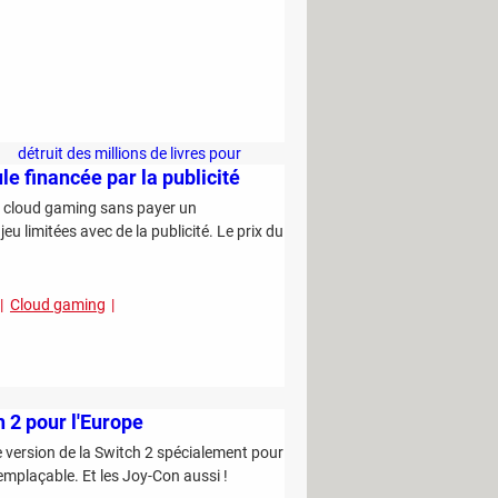
être certain de choisir le meilleur melon
en rayon
Vous risquez 1500 euros d'amende si
vous utilisez de l'eau chez vous cet été
Project Panama : cette entreprise
détruit des millions de livres pour
e financée par la publicité
entraîner son IA
e cloud gaming sans payer un
 limitées avec de la publicité. Le prix du
Cloud gaming
h 2 pour l'Europe
e version de la Switch 2 spécialement pour
remplaçable. Et les Joy-Con aussi !