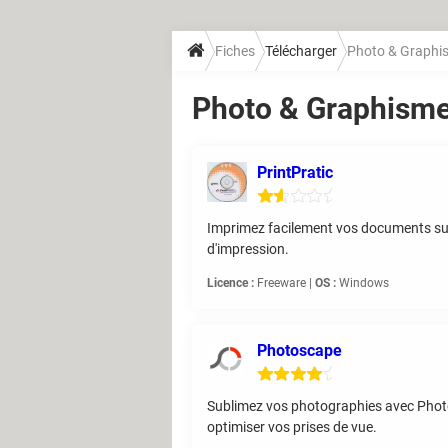
Fiches
Télécharger
Photo & Graphi
Photo & Graphism
PrintPratic
Imprimez facilement vos documents sur d
d'impression.
Licence :
Freeware |
OS :
Windows
Photoscape
Sublimez vos photographies avec PhotoSc
optimiser vos prises de vue.