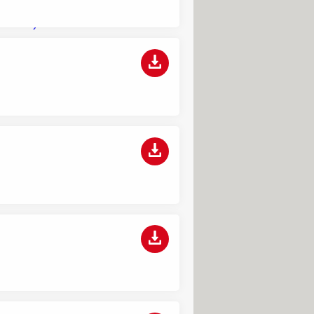
être certain de choisir le meilleur melon
en rayon
Vous risquez 1500 euros d'amende si
vous utilisez de l'eau chez vous cet été
Project Panama : cette entreprise
détruit des millions de livres pour
entraîner son IA