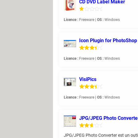
CD DVD Label Maker
Licence :
Freeware |
OS :
Windows
Icon Plugin for PhotoShop
Licence :
Freeware |
OS :
Windows
VisiPics
Licence :
Freeware |
OS :
Windows
JPG/JPEG Photo Converte
JPG/JPEG Photo Converter est un outil 