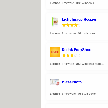
Licence :
Freeware |
OS :
Windows
Light Image Resizer
Licence :
Shareware |
OS :
Windows
Kodak EasyShare
Licence :
Freeware |
OS :
Windows, MacOS
BlazePhoto
Licence :
Shareware |
OS :
Windows