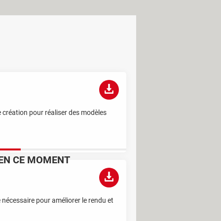
e création pour réaliser des modèles
EN CE MOMENT
C'est la nouvelle technique des escrocs
pour piocher discrètement dans votre
 nécessaire pour améliorer le rendu et
compte bancaire
Ce sont les trucs des primeurs pour