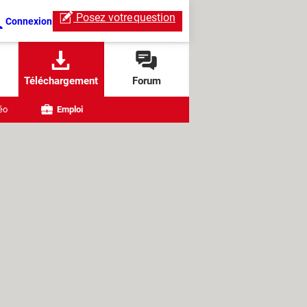
Posez votre
question
Connexion
Téléchargement
Forum
éo
Emploi