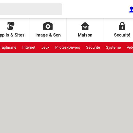
pplis & Sites
Image & Son
Maison
Securité
raphisme
Internet
Jeux
Pilotes/Drivers
Sécurité
Système
Vid