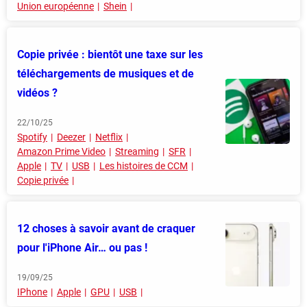
Union européenne
Shein
Copie privée : bientôt une taxe sur les
téléchargements de musiques et de
vidéos ?
22/10/25
Spotify
Deezer
Netflix
Amazon Prime Video
Streaming
SFR
Apple
TV
USB
Les histoires de CCM
Copie privée
12 choses à savoir avant de craquer
pour l'iPhone Air… ou pas !
19/09/25
IPhone
Apple
GPU
USB