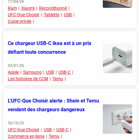
17/04/26
Ram
Xiaomi
Reconditionné
UFC-Que Choisir
Tablette
USB
Copie privée
Ce chargeur USB-C Ikea est à un prix
défiant toute concurrence
05/01/26
Apple
Samsung
USB
USB-C
Les histoires de CCM
Temu
L'UFC-Que Choisir alerte : Shein et Temu
vendent des chargeurs dangereux
30/10/25
UFC-Que Choisir
USB
USB-C
Commerce en ligne
Temu