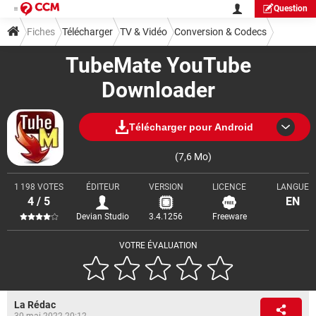
Question
Fiches
Télécharger
TV & Vidéo
Conversion & Codecs
TubeMate YouTube
Downloader
Télécharger pour Android
(7,6 Mo)
1 198 VOTES
ÉDITEUR
VERSION
LICENCE
LANGUE
4 / 5
EN
Devian Studio
3.4.1256
Freeware
VOTRE ÉVALUATION
La Rédac