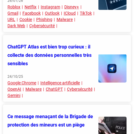
26/01/26
Roblox
Netflix
Instagram
Disney+
Gmail
Facebook
Outlook
ICloud
TikTok
URL
Cookie
Phishing
Malware
Dark Web
Cybersécurité
ChatGPT Atlas est bien trop curieux : il
collecte des données personnelles très
sensibles
24/10/25
Google Chrome
Intelligence artificielle
OpenAI
Malware
ChatGPT
Cybersécurité
Gemini
Ce message menaçant de la Brigade de
protection des mineurs est un piège