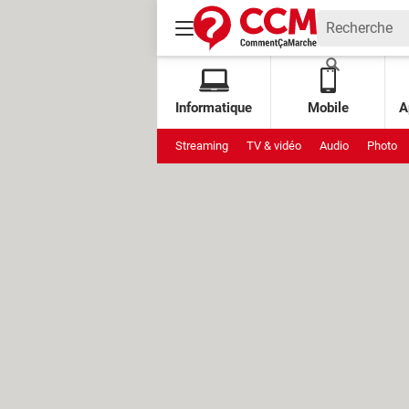
Informatique
Mobile
A
Streaming
TV & vidéo
Audio
Photo