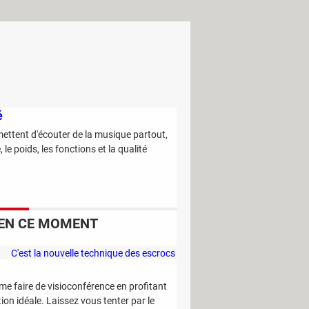
é
mettent d'écouter de la musique partout,
le poids, les fonctions et la qualité
EN CE MOMENT
C'est la nouvelle technique des escrocs
pour piocher discrètement dans votre
compte bancaire
me faire de visioconférence en profitant
ion idéale. Laissez vous tenter par le
Ce sont les trucs des primeurs pour