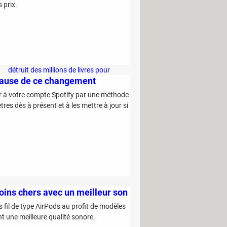
 prix.
être certain de choisir le meilleur melon
en rayon
Vous risquez 1500 euros d'amende si
vous utilisez de l'eau chez vous cet été
Project Panama : cette entreprise
détruit des millions de livres pour
 cause de ce changement
entraîner son IA
r à votre compte Spotify par une méthode
et à les mettre à jour si
oins chers avec un meilleur son
fil de type AirPods au profit de modèles
nt une meilleure qualité sonore.