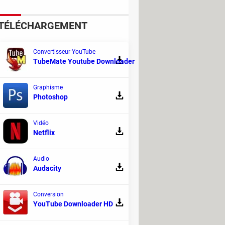
TÉLÉCHARGEMENT
Convertisseur YouTube
TubeMate Youtube Downloader
gendaires, mais personne ne
Graphisme
Photoshop
de la basse sur des milliers de tubes
. Pourtant, son nom ne figure sur aucun
Vidéo
Netflix
Audio
Audacity
uction de bruit à 10 euros chez
Conversion
YouTube Downloader HD
ndus chez Action : compatibilité Bluetooth
 les Solix SL-700 ont tout pour plaire. Et à