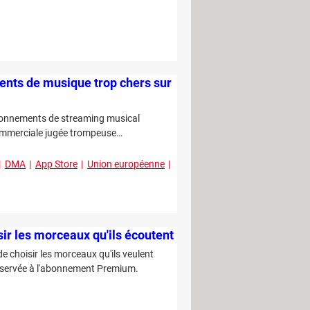
ents de musique trop chers sur
 abonnements de streaming musical
 commerciale jugée trompeuse…
DMA
App Store
Union européenne
isir les morceaux qu'ils écoutent
de choisir les morceaux qu'ils veulent
 réservée à l'abonnement Premium.