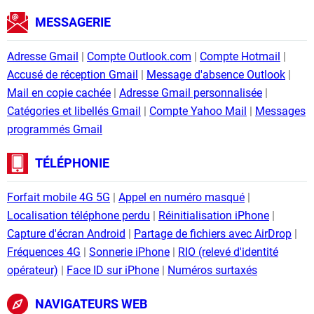
MESSAGERIE
Adresse Gmail
Compte Outlook.com
Compte Hotmail
Accusé de réception Gmail
Message d'absence Outlook
Mail en copie cachée
Adresse Gmail personnalisée
Catégories et libellés Gmail
Compte Yahoo Mail
Messages
programmés Gmail
TÉLÉPHONIE
Forfait mobile 4G 5G
Appel en numéro masqué
Localisation téléphone perdu
Réinitialisation iPhone
Capture d'écran Android
Partage de fichiers avec AirDrop
Fréquences 4G
Sonnerie iPhone
RIO (relevé d'identité
opérateur)
Face ID sur iPhone
Numéros surtaxés
NAVIGATEURS WEB