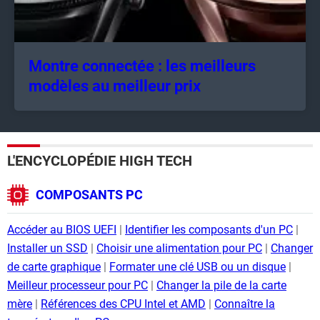
Montre connectée : les meilleurs
modèles au meilleur prix
L'ENCYCLOPÉDIE HIGH TECH
COMPOSANTS PC
Accéder au BIOS UEFI
Identifier les composants d'un PC
Installer un SSD
Choisir une alimentation pour PC
Changer
de carte graphique
Formater une clé USB ou un disque
Meilleur processeur pour PC
Changer la pile de la carte
mère
Références des CPU Intel et AMD
Connaître la