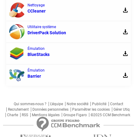
Nettoyage
CCleaner
Utilitaire système
DriverPack Solution
Émulation
BlueStacks
Émulation
Barrier
Qui sommes-nous ?
L'équipe
Notre société
Publicité
Contact
Recrutement
Données personnelles
Paramétrer les cookies
Gérer Utiq
Charte
RSS
Mentions légales
Groupe Figaro
©2025 CCM Benchmark