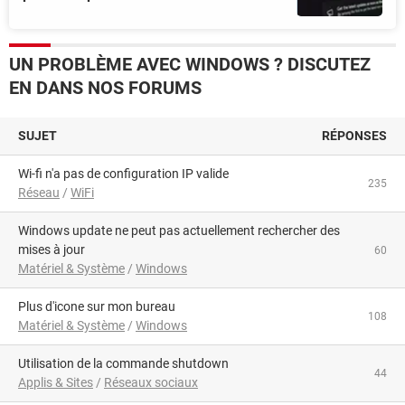
UN PROBLÈME AVEC WINDOWS ? DISCUTEZ
EN DANS NOS FORUMS
SUJET
RÉPONSES
Wi-fi n'a pas de configuration IP valide
235
Réseau
/
WiFi
Windows update ne peut pas actuellement rechercher des
mises à jour
60
Matériel & Système
/
Windows
plus d'icone sur mon bureau
108
Matériel & Système
/
Windows
utilisation de la commande shutdown
44
Applis & Sites
/
Réseaux sociaux