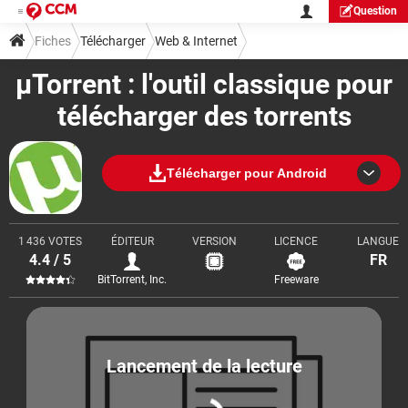
Question
Fiches
Télécharger
Web & Internet
µTorrent : l'outil classique pour
Téléchargement & Transfert
télécharger des torrents
Télécharger pour Android
1 436 VOTES
ÉDITEUR
VERSION
LICENCE
LANGUE
4.4 / 5
FR
BitTorrent, Inc.
Freeware