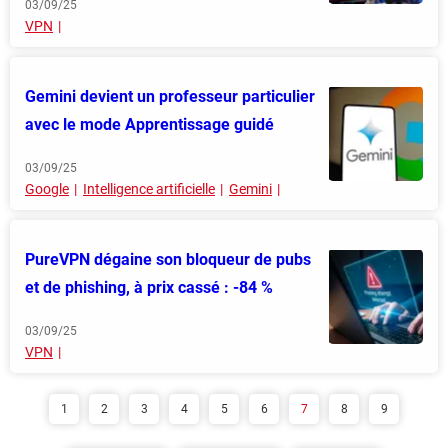
03/09/25
VPN
Gemini devient un professeur particulier
avec le mode Apprentissage guidé
03/09/25
Google
Intelligence artificielle
Gemini
PureVPN dégaine son bloqueur de pubs
et de phishing, à prix cassé : -84 %
03/09/25
VPN
1
2
3
4
5
6
7
8
9