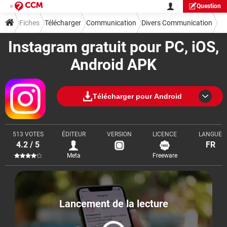
Question
Fiches
Télécharger
Communication
Divers Communication
Instagram gratuit pour PC, iOS,
Android APK
Télécharger pour Android
513 VOTES
ÉDITEUR
VERSION
LICENCE
LANGUE
4.2 / 5
FR
Meta
Freeware