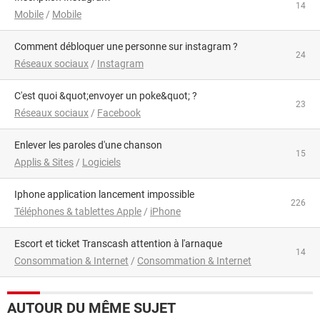
14
Mobile
/
Mobile
Comment débloquer une personne sur instagram ?
24
Réseaux sociaux
/
Instagram
C'est quoi &quot;envoyer un poke&quot; ?
23
Réseaux sociaux
/
Facebook
Enlever les paroles d'une chanson
15
Applis & Sites
/
Logiciels
iphone application lancement impossible
226
Téléphones & tablettes Apple
/
iPhone
Escort et ticket Transcash attention à l'arnaque
14
Consommation & Internet
/
Consommation & Internet
AUTOUR DU MÊME SUJET