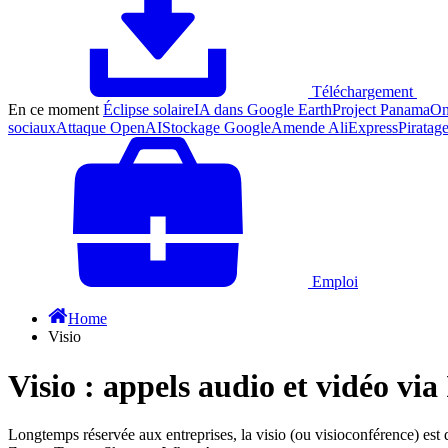
Téléchargement
En ce moment
Éclipse solaire
IA dans Google Earth
Project Panama
On
sociaux
Attaque OpenAI
Stockage Google
Amende AliExpress
Piratage
Emploi
Home
Visio
Visio : appels audio et vidéo via
Longtemps réservée aux entreprises, la visio (ou visioconférence) est