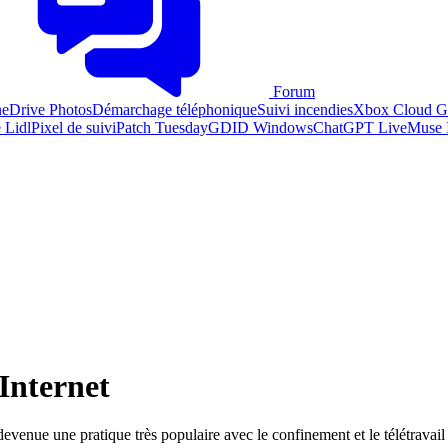
Forum
eDrive Photos
Démarchage téléphonique
Suivi incendies
Xbox Cloud Ga
 Lidl
Pixel de suivi
Patch Tuesday
GDID Windows
ChatGPT Live
Muse 
 Internet
 devenue une pratique très populaire avec le confinement et le télétrav