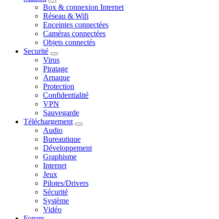
Box & connexion Internet
Réseau & Wifi
Enceintes connectées
Caméras connectées
Objets connectés
Securité
Virus
Piratage
Arnaque
Protection
Confidentialité
VPN
Sauvegarde
Téléchargement
Audio
Bureautique
Développement
Graphisme
Internet
Jeux
Pilotes/Drivers
Sécurité
Système
Vidéo
Forum