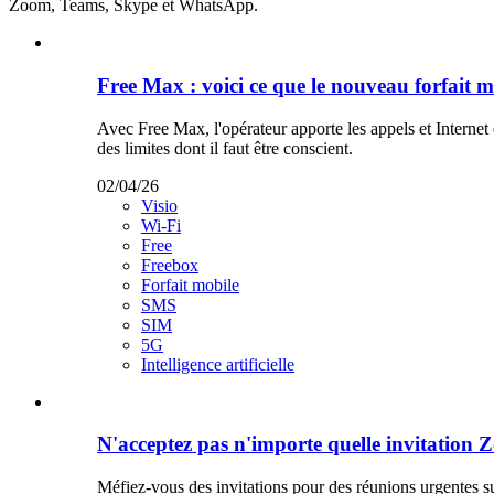
Zoom, Teams, Skype et WhatsApp.
Free Max : voici ce que le nouveau forfait m
Avec Free Max, l'opérateur apporte les appels et Interne
des limites dont il faut être conscient.
02/04/26
Visio
Wi-Fi
Free
Freebox
Forfait mobile
SMS
SIM
5G
Intelligence artificielle
N'acceptez pas n'importe quelle invitation Z
Méfiez-vous des invitations pour des réunions urgentes