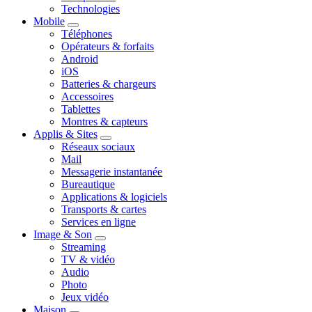
Technologies
Mobile
Téléphones
Opérateurs & forfaits
Android
iOS
Batteries & chargeurs
Accessoires
Tablettes
Montres & capteurs
Applis & Sites
Réseaux sociaux
Mail
Messagerie instantanée
Bureautique
Applications & logiciels
Transports & cartes
Services en ligne
Image & Son
Streaming
TV & vidéo
Audio
Photo
Jeux vidéo
Maison