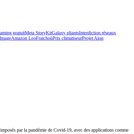
ming gratuit
Meta StoryKit
Galaxy pliants
Interdiction réseaux
Image
Amazon Leo
Fraichoù
Prix climatiseur
Projet Aion
ail imposés par la pandémie de Covid-19, avec des applications comme