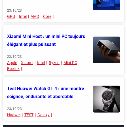
23/10/23
GPU
Intel
AMD
Core
Xiaomi Mini Host : un mini PC toujours
élégant et plus puissant
23/10/23
Apple
Xiaomi
Intel
Ryzen
Mini-PC
Beelink
Test Huawei Watch GT 4 : une montre
soignée, endurante et abordable
23/10/23
Huawei
TEST
Galaxy