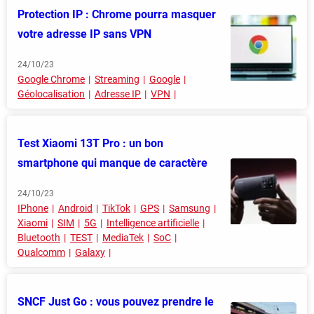
Protection IP : Chrome pourra masquer
votre adresse IP sans VPN
24/10/23
Google Chrome
Streaming
Google
Géolocalisation
Adresse IP
VPN
Test Xiaomi 13T Pro : un bon
smartphone qui manque de caractère
24/10/23
IPhone
Android
TikTok
GPS
Samsung
Xiaomi
SIM
5G
Intelligence artificielle
Bluetooth
TEST
MediaTek
SoC
Qualcomm
Galaxy
SNCF Just Go : vous pouvez prendre le