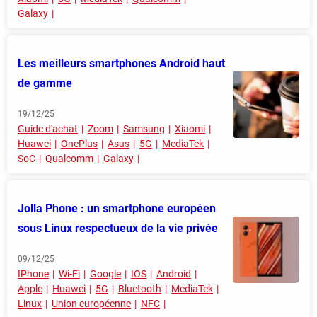
Galaxy
Les meilleurs smartphones Android haut
de gamme
19/12/25
Guide d'achat
Zoom
Samsung
Xiaomi
Huawei
OnePlus
Asus
5G
MediaTek
SoC
Qualcomm
Galaxy
Jolla Phone : un smartphone européen
sous Linux respectueux de la vie privée
09/12/25
IPhone
Wi-Fi
Google
IOS
Android
Apple
Huawei
5G
Bluetooth
MediaTek
Linux
Union européenne
NFC