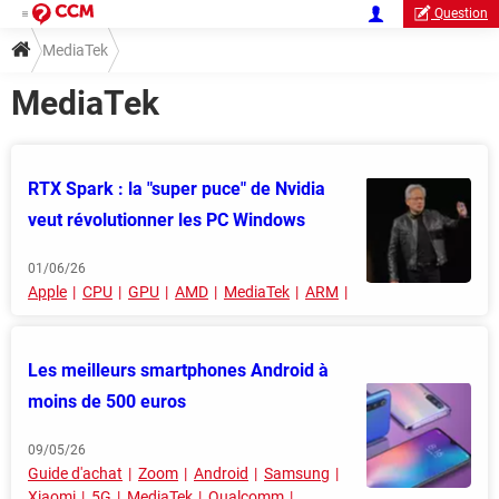
Question
MediaTek
MediaTek
RTX Spark : la "super puce" de Nvidia
veut révolutionner les PC Windows
01/06/26
Apple
CPU
GPU
AMD
MediaTek
ARM
Les meilleurs smartphones Android à
moins de 500 euros
09/05/26
Guide d'achat
Zoom
Android
Samsung
Xiaomi
5G
MediaTek
Qualcomm