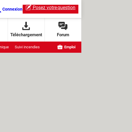
Posez votre
question
Connexion
Téléchargement
Forum
nique
Suivi incendies
Emploi
e OpenAI
ndows
ChatGPT Live