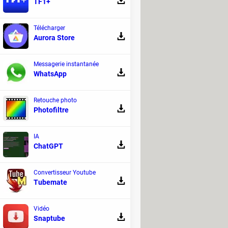
TF1+
Télécharger
Aurora Store
Messagerie instantanée
uris à coussinet pour soulager
WhatsApp
 clavier et une souris bureautiques sans
Retouche photo
es poignets durant les longues journées
Photofiltre
IA
ChatGPT
Convertisseur Youtube
Tubemate
Vidéo
Snaptube