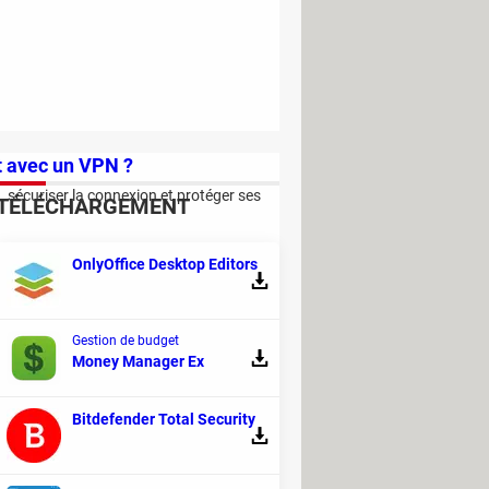
t avec un VPN ?
 sécuriser la connexion et protéger ses
TÉLÉCHARGEMENT
OnlyOffice Desktop Editors
Gestion de budget
Money Manager Ex
indows - Il fait pourtant gagner
Bitdefender Total Security
ouvertes sur votre PC avant de trouver la
ent entre vos deux tâches principales.