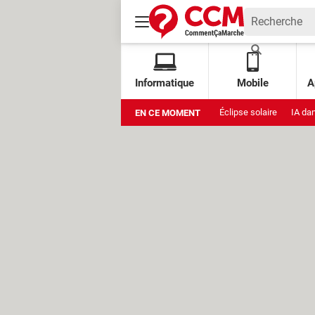
Informatique
Mobile
A
Éclipse solaire
IA da
EN CE MOMENT
Xbox Cloud Gaming grat
Stockage Google
Am
Muse Image
Amazon