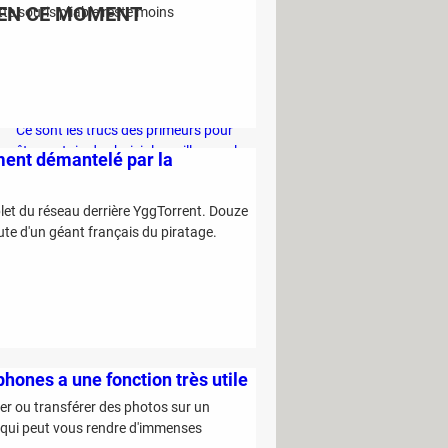
EN CE MOMENT
tte souris pliable reste moins
C'est la nouvelle technique des escrocs
pour piocher discrètement dans votre
compte bancaire
Ce sont les trucs des primeurs pour
être certain de choisir le meilleur melon
ement démantelé par la
en rayon
Vous risquez 1500 euros d'amende si
let du réseau derrière YggTorrent. Douze
vous utilisez de l'eau chez vous cet été
hute d'un géant français du piratage.
Project Panama : cette entreprise
détruit des millions de livres pour
entraîner son IA
phones a une fonction très utile
er ou transférer des photos sur un
e qui peut vous rendre d'immenses