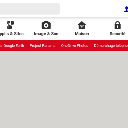
pplis & Sites
Image & Son
Maison
Securité
ns Google Earth
Project Panama
OneDrive Photos
Démarchage télépho
uit
Meta StoryKit
Galaxy pliants
Interdiction réseaux sociaux
Attaqu
ende AliExpress
Piratage Lidl
Pixel de suivi
Patch Tuesday
GDID Wi
 Leo
Fraichoù
Prix climatiseur
Projet Aion