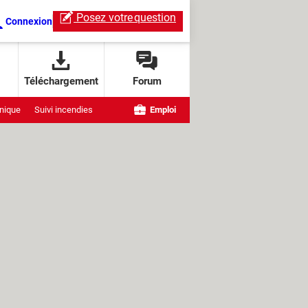
Posez votre
question
Connexion
Téléchargement
Forum
nique
Suivi incendies
Emploi
e OpenAI
ndows
ChatGPT Live