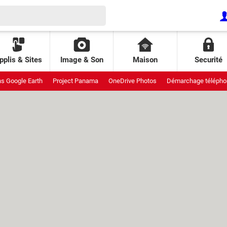
pplis & Sites
Image & Son
Maison
Securité
ns Google Earth
Project Panama
OneDrive Photos
Démarchage télépho
uit
Meta StoryKit
Galaxy pliants
Interdiction réseaux sociaux
Attaqu
ende AliExpress
Piratage Lidl
Pixel de suivi
Patch Tuesday
GDID Wi
 Leo
Fraichoù
Prix climatiseur
Projet Aion