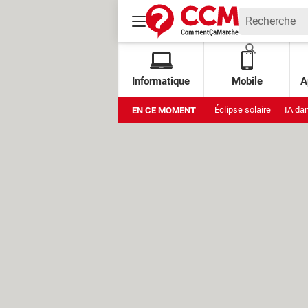
Informatique
Mobile
A
Éclipse solaire
IA da
EN CE MOMENT
Xbox Cloud Gaming grat
Stockage Google
Am
Muse Image
Amazon