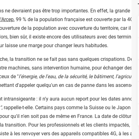
ons ne devraient pas être trop importantes. En effet, la grande m
l'Arcep
, 99 % de la population française est couverte par la 4G.
uverture de la population avec couverture du territoire, car il e
s, bien sûr, il existe encore des utilisateurs avec des terminaux
ur laisse une marge pour changer leurs habitudes.
he, la transition ne se fait pas sans quelques crispations. De n
tre machines, sans intervention humaine, pour échanger des do
ceux de "
l'énergie, de l'eau, de la sécurité, le bâtiment, l'agricultur
mettant d'appeler quelqu'un en cas de panne dans les ascenseurs
t intransigeante : il n'y aura aucun report pour les dates annon
"
, rappelle-t-elle. Certains pays comme la Suisse ou le Japon o
pour qu'il n'en soit pas de même en France. La date de clôture es
a transition. Pour les professionnels et les clients impactés, Or
e à les renvoyer vers des appareils compatibles 4G, à les aider 