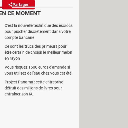
Partager
Réagir
(5)
EN CE MOMENT
e, malgré les réticences de
C'est la nouvelle technique des escrocs
pour piocher discrètement dans votre
compte bancaire
Ce sont les trucs des primeurs pour
être certain de choisir le meilleur melon
en rayon
érateurs télécoms doivent
Vous risquez 1500 euros d'amende si
semble du territoire. Le déploiement
vous utilisez de l'eau chez vous cet été
umérique, le pays restant
Project Panama : cette entreprise
détruit des millions de livres pour
entraîner son IA
années 1990, la 2G a marqué les
ux générations ont largement