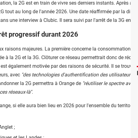
ation, la 2G est en train de vivre ses derniers instants. Après avo
G tout au long de l'année 2026. Une date réaffirmée par la dire
ns une interview à Clubic. Il sera suivi par l'arrêt de la 3G en 2
rêt progressif durant 2026
 deux raisons majeures. La première concerne la consommation én
 à la 2G et la 3G. Clôturer ce réseau permettrait donc de rédui
est également motivée par des raisons de sécurité. Il se trouve 
teurs, avec
"des technologies d'authentification des utilisateurs, 
bandonner la 2G permettra à Orange de
"réutiliser le spectre ave
 ces réseaux-là".
nge, si elle aura bien lieu en 2026 pour l'ensemble du territoire,
nglet ;
iques et les Landes ;