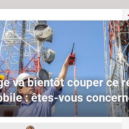
e va bientôt couper ce 
bile : êtes-vous concern