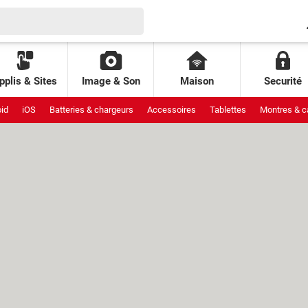
pplis & Sites
Image & Son
Maison
Securité
id
iOS
Batteries & chargeurs
Accessoires
Tablettes
Montres & c