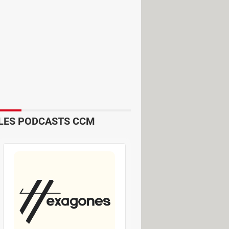
ir repoussé l'échéance plusieurs fois,
ctrice technique des réseaux mobiles
028.
ergétique des antennes, dont 20 à
re l'empreinte carbone du réseau
que la 4G et la
5G
proposent une
LES PODCASTS CCM
des technologies de
c des technologies 4G et 5G, ce qui va
 variera en fonction des