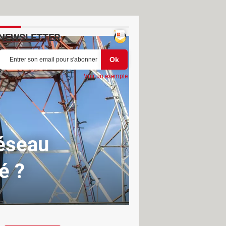
NEWSLETTER
Voir un exemple
réseau
é ?