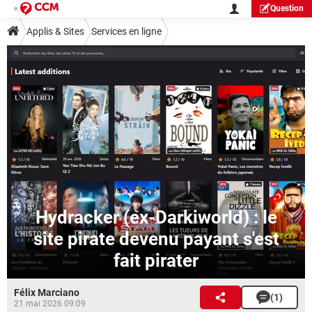
Question
Applis & Sites
Services en ligne
Hydracker (ex-Darkiworld) : le
site pirate devenu payant s'est
fait pirater
Félix Marciano
(1)
21 mai 2026 09:09