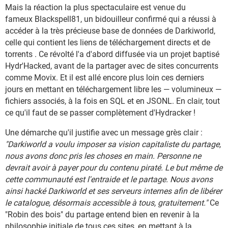
Mais la réaction la plus spectaculaire est venue du
fameux Blackspell81, un bidouilleur confirmé qui a réussi à
accéder à la très précieuse base de données de Darkiworld,
celle qui contient les liens de téléchargement directs et de
torrents . Ce révolté l'a d'abord diffusée via un projet baptisé
Hydr'Hacked, avant de la partager avec de sites concurrents
comme Movix. Et il est allé encore plus loin ces derniers
jours en mettant en téléchargement libre les — volumineux —
fichiers associés, à la fois en SQL et en JSONL. En clair, tout
ce qu'il faut de se passer complètement d'Hydracker !
Une démarche qu'il justifie avec un message grès clair :
"Darkiworld a voulu imposer sa vision capitaliste du partage,
nous avons donc pris les choses en main. Personne ne
devrait avoir à payer pour du contenu piraté. Le but même de
cette communauté est l'entraide et le partage. Nous avons
ainsi hacké Darkiworld et ses serveurs internes afin de libérer
le catalogue, désormais accessible à tous, gratuitement."
Ce
"Robin des bois" du partage entend bien en revenir à la
philosophie initiale de tous ces sites, en mettant à la