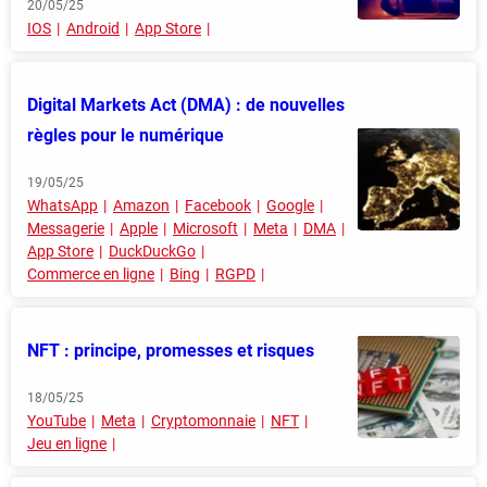
20/05/25
IOS
Android
App Store
Digital Markets Act (DMA) : de nouvelles
règles pour le numérique
19/05/25
WhatsApp
Amazon
Facebook
Google
Messagerie
Apple
Microsoft
Meta
DMA
App Store
DuckDuckGo
Commerce en ligne
Bing
RGPD
NFT : principe, promesses et risques
18/05/25
YouTube
Meta
Cryptomonnaie
NFT
Jeu en ligne