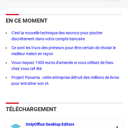
EN CE MOMENT
C'est la nouvelle technique des escrocs pour piocher
discrètement dans votre compte bancaire
Ce sont les trucs des primeurs pour être certain de choisir le
meilleur melon en rayon
Vous risquez 1500 euros d'amende si vous utilisez de l'eau
chez vous cet été
Project Panama : cette entreprise détruit des millions de livres
pour entraîner son IA
TÉLÉCHARGEMENT
OnlyOffice Desktop Editors