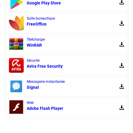
Google Play Store
Suite bureautique
FreeOffice
Télécharger
WinRAR
Sécurité
Avira Free Security
Messagerie instantanée
Signal
Web
Adobe Flash Player