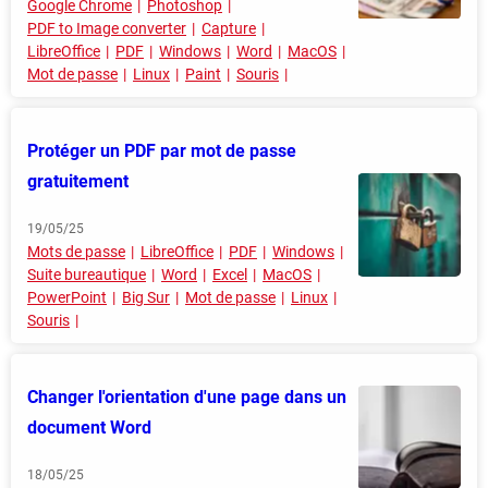
Google Chrome
Photoshop
PDF to Image converter
Capture
LibreOffice
PDF
Windows
Word
MacOS
Mot de passe
Linux
Paint
Souris
Protéger un PDF par mot de passe
gratuitement
19/05/25
Mots de passe
LibreOffice
PDF
Windows
Suite bureautique
Word
Excel
MacOS
PowerPoint
Big Sur
Mot de passe
Linux
Souris
Changer l'orientation d'une page dans un
document Word
18/05/25