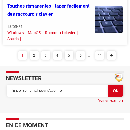
Touches rémanentes : taper facilement
des raccourcis clavier
18/05/25
Windows
MacOS
Raccourci clavier
Souris
...
1
2
3
4
5
6
11
NEWSLETTER
Voir un exemple
EN CE MOMENT