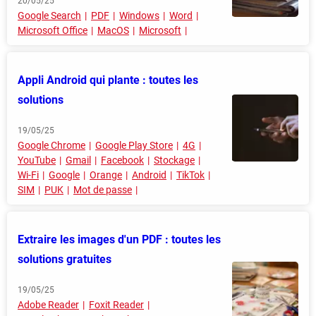
20/05/25
Google Search
PDF
Windows
Word
Microsoft Office
MacOS
Microsoft
Appli Android qui plante : toutes les
solutions
19/05/25
Google Chrome
Google Play Store
4G
YouTube
Gmail
Facebook
Stockage
Wi-Fi
Google
Orange
Android
TikTok
SIM
PUK
Mot de passe
Extraire les images d'un PDF : toutes les
solutions gratuites
19/05/25
Adobe Reader
Foxit Reader