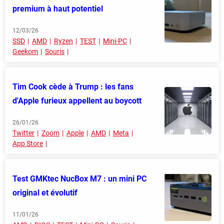
premium à haut potentiel
12/03/26
SSD
AMD
Ryzen
TEST
Mini-PC
Geekom
Souris
Tim Cook cède à Trump : les fans
d'Apple furieux appellent au boycott
26/01/26
Twitter
Zoom
Apple
AMD
Meta
App Store
Test GMKtec NucBox M7 : un mini PC
original et évolutif
11/01/26