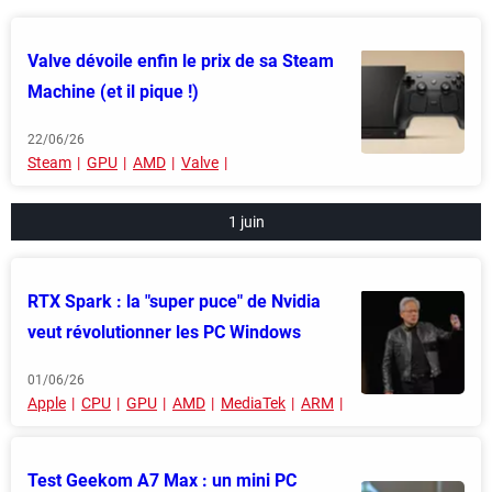
Valve dévoile enfin le prix de sa Steam
Machine (et il pique !)
22/06/26
Steam
GPU
AMD
Valve
1 juin
RTX Spark : la "super puce" de Nvidia
veut révolutionner les PC Windows
01/06/26
Apple
CPU
GPU
AMD
MediaTek
ARM
Test Geekom A7 Max : un mini PC