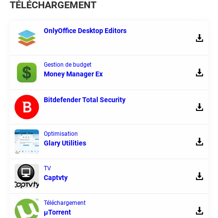
TÉLÉCHARGEMENT
OnlyOffice Desktop Editors
Gestion de budget
Money Manager Ex
Bitdefender Total Security
Optimisation
Glary Utilities
TV
Captvty
Téléchargement
μTorrent