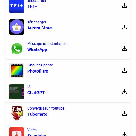
Télécharger
TF1+
Télécharger
Aurora Store
Messagerie instantanée
WhatsApp
Retouche photo
Photofiltre
IA
ChatGPT
Convertisseur Youtube
Tubemate
Vidéo
Snaptube