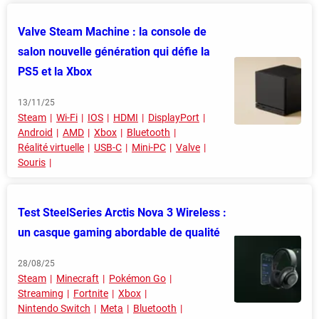
Valve Steam Machine : la console de
salon nouvelle génération qui défie la
PS5 et la Xbox
13/11/25
Steam
Wi-Fi
IOS
HDMI
DisplayPort
Android
AMD
Xbox
Bluetooth
Réalité virtuelle
USB-C
Mini-PC
Valve
Souris
Test SteelSeries Arctis Nova 3 Wireless :
un casque gaming abordable de qualité
28/08/25
Steam
Minecraft
Pokémon Go
Streaming
Fortnite
Xbox
Nintendo Switch
Meta
Bluetooth