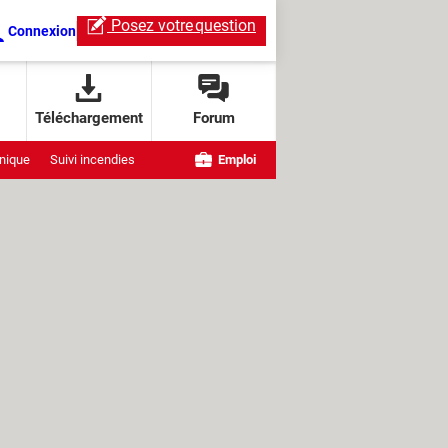
Posez votre
question
Connexion
Téléchargement
Forum
nique
Suivi incendies
Emploi
e OpenAI
ndows
ChatGPT Live