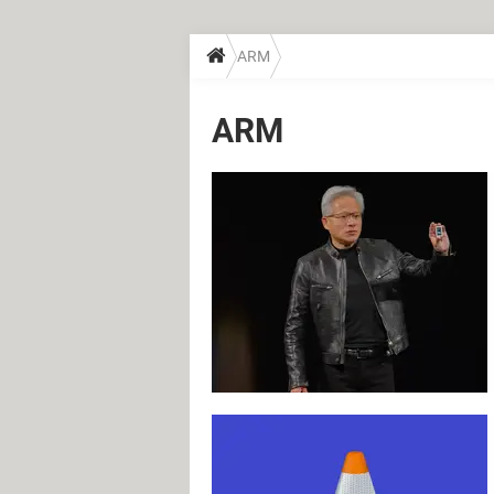
ARM
ARM