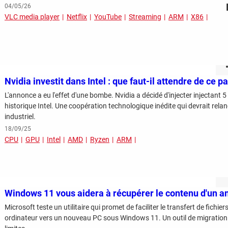
04/05/26
VLC media player
Netflix
YouTube
Streaming
ARM
X86
Nvidia investit dans Intel : que faut-il attendre de ce p
L'annonce a eu l'effet d'une bombe. Nvidia a décidé d'injecter injectant 5 
historique Intel. Une coopération technologique inédite qui devrait relan
industriel.
18/09/25
CPU
GPU
Intel
AMD
Ryzen
ARM
Windows 11 vous aidera à récupérer le contenu d'un an
Microsoft teste un utilitaire qui promet de faciliter le transfert de fichi
ordinateur vers un nouveau PC sous Windows 11. Un outil de migration pratique et bienvenu, mais avec plusieurs