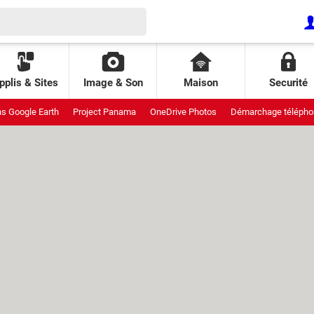
pplis & Sites
Image & Son
Maison
Securité
ns Google Earth
Project Panama
OneDrive Photos
Démarchage télépho
uit
Meta StoryKit
Galaxy pliants
Interdiction réseaux sociaux
Attaqu
ende AliExpress
Piratage Lidl
Pixel de suivi
Patch Tuesday
GDID Wi
 Leo
Fraichoù
Prix climatiseur
Projet Aion