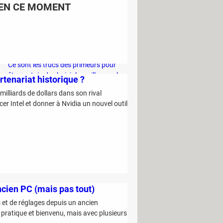
EN CE MOMENT
C'est la nouvelle technique des escrocs
pour piocher discrètement dans votre
compte bancaire
Ce sont les trucs des primeurs pour
être certain de choisir le meilleur melon
artenariat historique ?
en rayon
milliards de dollars dans son rival
Vous risquez 1500 euros d'amende si
cer Intel et donner à Nvidia un nouvel outil
vous utilisez de l'eau chez vous cet été
Project Panama : cette entreprise
détruit des millions de livres pour
entraîner son IA
cien PC (mais pas tout)
ers et de réglages depuis un ancien