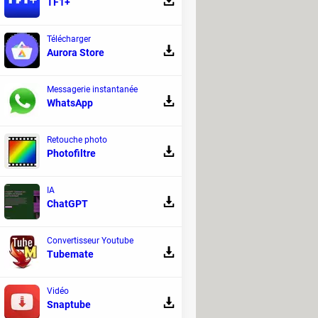
TF1+
ARM
Souris
Télécharger
Aurora Store
Messagerie instantanée
WhatsApp
ix n'est pas simple tant les critères sont
s assortie de conseils pour vous aider
Retouche photo
Photofiltre
GB
ARM
Souris
IA
ChatGPT
Convertisseur Youtube
Tubemate
Vidéo
Snaptube