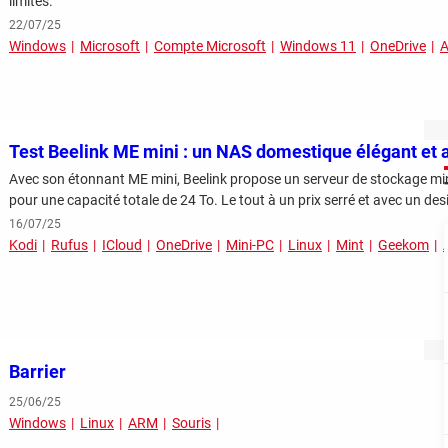
limites.
22/07/25
Windows
Microsoft
Compte Microsoft
Windows 11
OneDrive
Test Beelink ME mini : un NAS domestique élégant et 
Avec son étonnant ME mini, Beelink propose un serveur de stockage mini
pour une capacité totale de 24 To. Le tout à un prix serré et avec un des
16/07/25
Kodi
Rufus
ICloud
OneDrive
Mini-PC
Linux
Mint
Geekom
Barrier
25/06/25
Windows
Linux
ARM
Souris