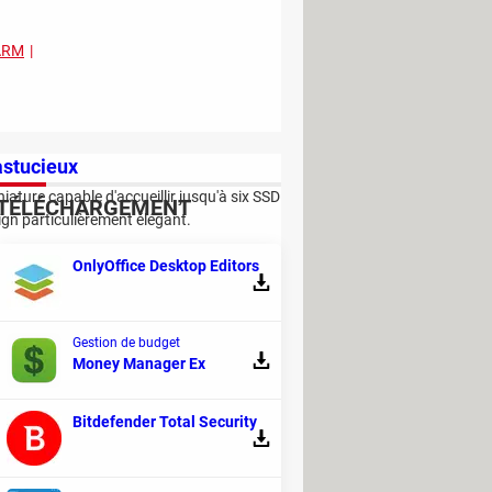
ARM
astucieux
ature capable d'accueillir jusqu'à six SSD
TÉLÉCHARGEMENT
ign particulièrement élégant.
OnlyOffice Desktop Editors
ARM
Beelink
NAS
Souris
Gestion de budget
Money Manager Ex
Bitdefender Total Security