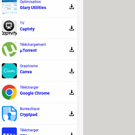
Optimisation
Glary Utilities
TV
Captvty
Téléchargement
μTorrent
ornographie
ARM
Graphisme
Canva
Télécharger
Google Chrome
ilité
Bureautique
Cryptpad
 à Barcelone. L'occasion de découvrir les
rdinateurs en passant par les
Télécharger