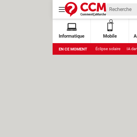
Informatique
Mobile
A
Éclipse solaire
IA da
EN CE MOMENT
Xbox Cloud Gaming grat
Stockage Google
Am
Muse Image
Amazon