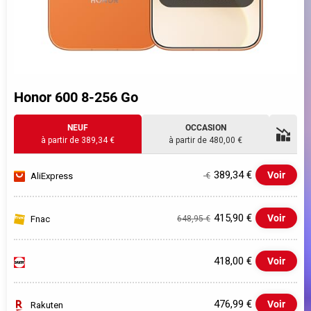
Honor 600 8-256 Go
NEUF
OCCASION
à partir de 389,34 €
à partir de 480,00 €
389,34 €
Voir
AliExpress
€
415,90 €
Voir
Fnac
648,95 €
418,00 €
Voir
476,99 €
Voir
Rakuten