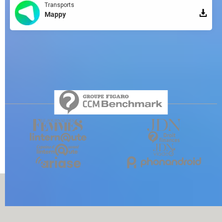
Transports
Mappy
Qui sommes-nous ?
L'équipe
Notre société
Publicité
Contact
Recrutement
Données personnelles
Paramétrer les cookies
Gérer Utiq
Charte
RSS
Mentions légales
Groupe Figaro
©2025 CCM Benchmark