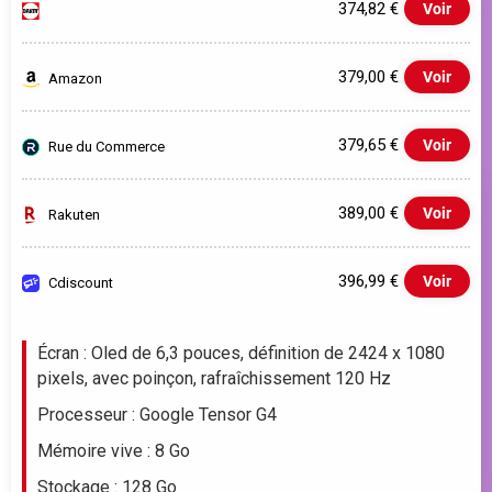
374,82 €
Voir
379,00 €
Voir
Amazon
379,65 €
Voir
Rue du Commerce
389,00 €
Voir
Rakuten
396,99 €
Voir
Cdiscount
Evolution du prix le plus bas (neuf):
Écran : Oled de 6,3 pouces, définition de 2424 x 1080
pixels, avec poinçon, rafraîchissement 120 Hz
380
Processeur : Google Tensor G4
370
Mémoire vive : 8 Go
Stockage : 128 Go