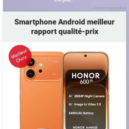
Contenu sponsorisé
Smartphone Android meilleur
rapport qualité-prix
Meilleur
Choix