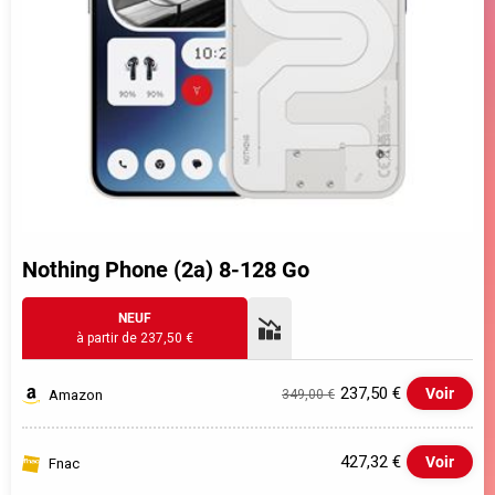
Nothing Phone (2a) 8-128 Go
NEUF
à partir de 237,50 €
237,50 €
Voir
Amazon
349,00 €
427,32 €
Voir
Fnac