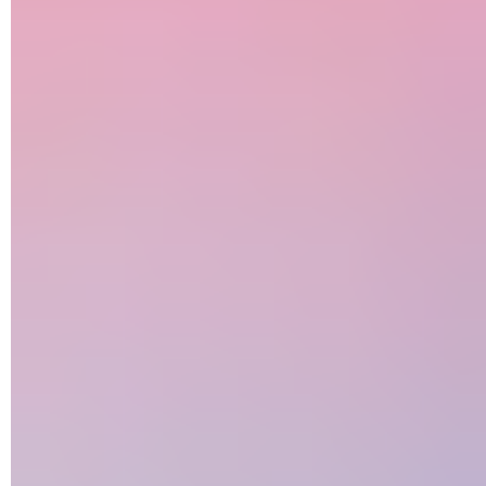
Smartphone 5G : les meilleurs modèles à petit prix
iPhone 14 : modèles, caractéristiques, prix
Vivo V23 5G : un smartphone taillé pour les selfies
iPhone 13 : modèles, caractéristiques, prix
Les meilleurs smartphones à moins de 400 euros en avril
2025
Test Honor Magic V5 : le smartphone pliant qui fait mieux
que Samsung
Samsung Galaxy A33 et A53 : caractéristiques, prix, sortie
Double appel : comment basculer entre deux
conversations
SPC Zeus 4G Pro : un smartphone simplifié pour les
seniors
Test Motorola Razr 40 Ultra : fera-t-il plier Samsung ?
Smartphone pliable : quel modèle choisir ?
Hisense A9 : un smartphone à écran e-ink comme une