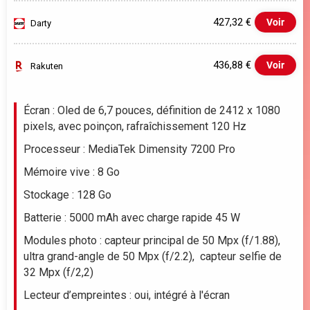
427,32 €
Voir
Darty
436,88 €
Voir
Rakuten
Evolution du prix le plus bas (neuf):
Écran : Oled de 6,7 pouces, définition de 2412 x 1080
pixels, avec poinçon, rafraîchissement 120 Hz
400
Processeur : MediaTek Dimensity 7200 Pro
350
Mémoire vive : 8 Go
300
Stockage : 128 Go
Batterie : 5000 mAh avec charge rapide 45 W
250
Modules photo : capteur principal de 50 Mpx (f/1.88),
200
ultra grand-angle de 50 Mpx (f/2.2), capteur selfie de
juil.
32 Mpx (f/2,2)
Lecteur d’empreintes : oui, intégré à l'écran