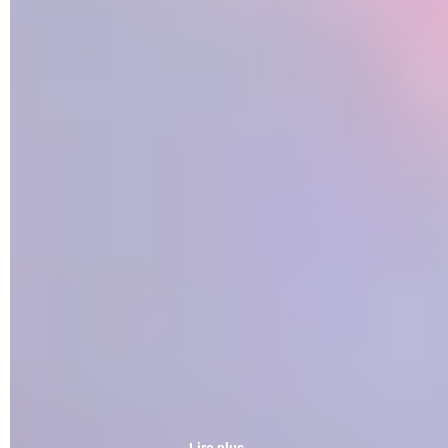
parfois bien au-delà des 1000 euros, il reste possible de se
procurer un modèle tout aussi performant et polyvalent pour
bien moins cher, en optant pour un appareil de milieu de
gamme. Commercialisés entre 200 et 500 euros, ces
téléphones reprennent bon nombre des atouts qui font
actuellement le succès des stars du marché en offrant un
excellent rapport qualité-prix.
On voit fleurir sur ces terminaux milieu de gamme, qui
fonctionnent généralement avec
Android
12 ou 13, des
écrans Oled de bonne facture, des processeurs de plus en
puissants couplés à une belle quantité de mémoire vive (8 à
12 Go), des modules photo de qualité, une capacité de
stockage élevée (128 ou 256 Go) et des composants de
dernière génération, aussi bien en termes de connectique
(USB Type-C) que de connectivité (le Wi-Fi 6 devient de plus
en plus fréquent). Tous les modèles actuels sont par ailleurs
aussi compatibles avec les réseaux
5G
.