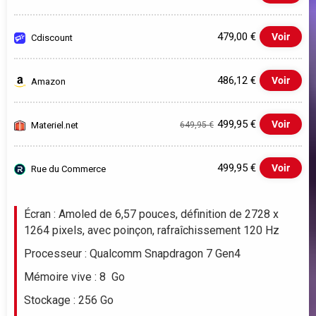
479,00 €
Voir
Cdiscount
486,12 €
Voir
Amazon
499,95 €
Voir
Materiel.net
649,95 €
499,95 €
Voir
Rue du Commerce
Evolution du prix le plus bas (neuf):
Écran : Amoled de 6,57 pouces, définition de 2728 x
1264 pixels, avec poinçon, rafraîchissement 120 Hz
550
Processeur : Qualcomm Snapdragon 7 Gen4
500
Mémoire vive : 8 Go
450
Stockage : 256 Go