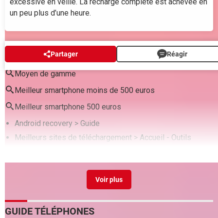
excessive en veille. La recharge complète est achevée en
un peu plus d’une heure.
AUTOUR DU MÊME SUJET
Partager
Réagir
Moyen de gamme
Meilleur smartphone moins de 500 euros
Meilleur smartphone 500 euros
Android recovery
> Guide
Meilleurs sites de téléchargement
> Accueil - Outils
Formate pour taxer client 500€
>
Forum PDF
Comment supprimer une application préinstallée sur
android
> Guide
Orange internet 19.90 euros
> Accueil - Guide box et
connexion Internet
GUIDE TÉLÉPHONES