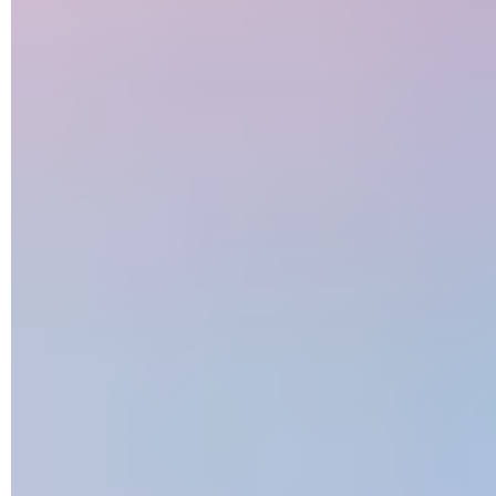
liseuse
Honor Magic 5 Pro et Magic Vs : des smartphones très
ambitieux
USB-C sur iPhone : qu'est-ce qui change en pratique ?
Galaxy Unpacked : Samsung présente ses nouveautés
Téléphone senior : les meilleurs modèles pour personne
âgée
Smartphone gaming : les meilleurs téléphones pour jouer
Smartphone Android pas cher : les meilleurs modèles à
moins de 200 euros
i14 Pro Max : un clone d'iPhone 14 à moins de 100 euros
Bon plan : Huawei solde sa tablette MatePad 11.5''S et
ses smartphones Pura 70 !
Pixel Fold : Google officialise son premier smartphone
pliant
Samsung Self-Repair : le programme d'autoréparation