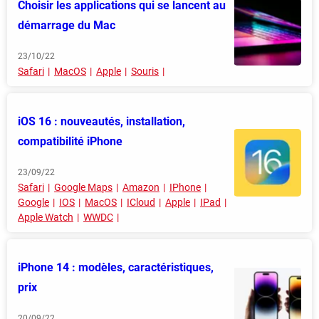
Choisir les applications qui se lancent au
démarrage du Mac
23/10/22
Safari
MacOS
Apple
Souris
iOS 16 : nouveautés, installation,
compatibilité iPhone
23/09/22
Safari
Google Maps
Amazon
IPhone
Google
IOS
MacOS
ICloud
Apple
IPad
Apple Watch
WWDC
iPhone 14 : modèles, caractéristiques,
prix
20/09/22