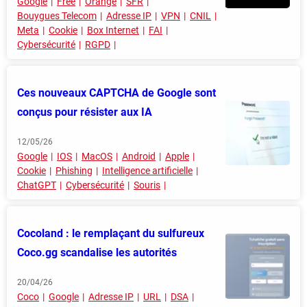
Google
Free
Orange
SFR
Bouygues Telecom
Adresse IP
VPN
CNIL
Meta
Cookie
Box Internet
FAI
Cybersécurité
RGPD
Ces nouveaux CAPTCHA de Google sont
conçus pour résister aux IA
12/05/26
Google
IOS
MacOS
Android
Apple
Cookie
Phishing
Intelligence artificielle
ChatGPT
Cybersécurité
Souris
Cocoland : le remplaçant du sulfureux
Coco.gg scandalise les autorités
20/04/26
Coco
Google
Adresse IP
URL
DSA