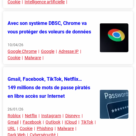
Cookie
Intelligence artificielle
Avec son système DBSC, Chrome va
vous protéger des voleurs de données
10/04/26
Google Chrome
Google
Adresse IP
Cookie
Malware
Gmail, Facebook, TikTok, Netflix…
149 millions de mots de passe piratés
en libre accès sur Internet
26/01/26
Roblox
Netflix
Instagram
Disney+
Gmail
Facebook
Outlook
ICloud
TikTok
URL
Cookie
Phishing
Malware
Dark Web
Cybersécurité