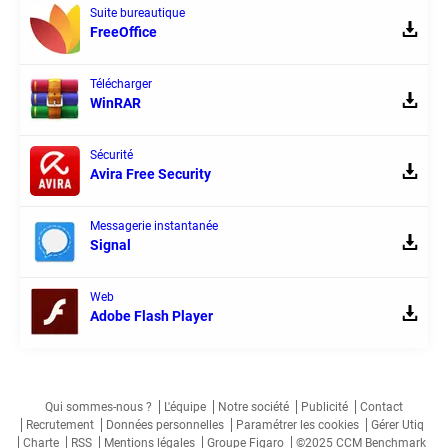
Suite bureautique
FreeOffice
Télécharger
WinRAR
Sécurité
Avira Free Security
Messagerie instantanée
Signal
Web
Adobe Flash Player
Qui sommes-nous ?
L'équipe
Notre société
Publicité
Contact
Recrutement
Données personnelles
Paramétrer les cookies
Gérer Utiq
Charte
RSS
Mentions légales
Groupe Figaro
©2025 CCM Benchmark