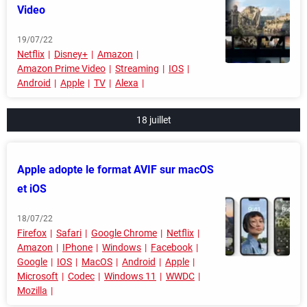
Video
19/07/22
Netflix
Disney+
Amazon
Amazon Prime Video
Streaming
IOS
Android
Apple
TV
Alexa
18 juillet
Apple adopte le format AVIF sur macOS
et iOS
18/07/22
Firefox
Safari
Google Chrome
Netflix
Amazon
IPhone
Windows
Facebook
Google
IOS
MacOS
Android
Apple
Microsoft
Codec
Windows 11
WWDC
Mozilla