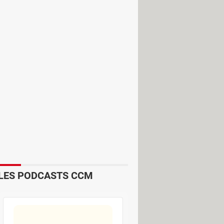
LES PODCASTS CCM
oits d'usages
.