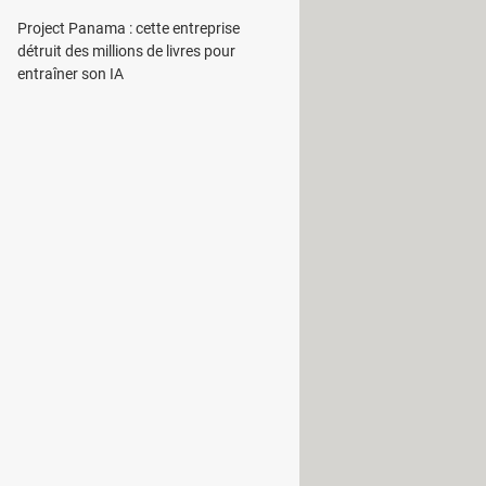
Project Panama : cette entreprise
détruit des millions de livres pour
entraîner son IA
blic – qui concerne toutes les œuvres
la signifie que l'image est
 et réglementent son utilisation.
ganisation à but non-lucratif qui a
r Google images. À savoir qu'il existe
tion de l'auteur ?