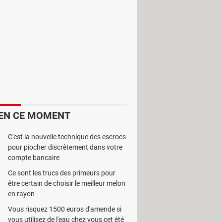
isissant une image depuis la page de
peuvent être soumises à des droits
aux droits d'auteur, où se trouve un
ble est la source où la photo est
ollectivité offrent rarement leur
EN CE MOMENT
C'est la nouvelle technique des escrocs
pour piocher discrètement dans votre
compte bancaire
Ce sont les trucs des primeurs pour
être certain de choisir le meilleur melon
en rayon
Vous risquez 1500 euros d'amende si
vous utilisez de l'eau chez vous cet été