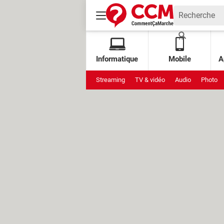
Informatique
Mobile
A
Streaming
TV & vidéo
Audio
Photo