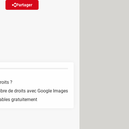
Partager
Réagir
les utiliser n'importe comment !
droits d'auteur.
roits ?
libre de droits avec Google Images
sables gratuitement
e marque... qui possèdent des droits