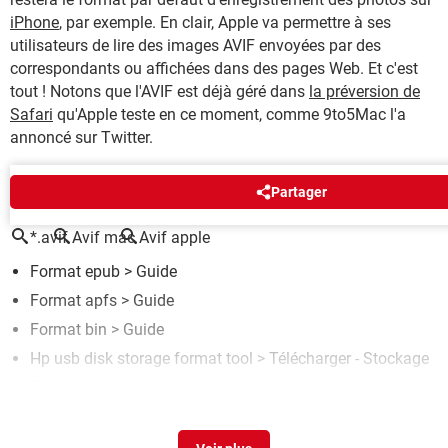
iPhone
, par exemple. En clair, Apple va permettre à ses
utilisateurs de lire des images AVIF envoyées par des
correspondants ou affichées dans des pages Web. Et c'est
tout ! Notons que l'AVIF est déjà géré dans
la préversion de
Safari
qu'Apple teste en ce moment, comme 9to5Mac l'a
annoncé sur Twitter.
AUTOUR DU MÊME SUJET
Partager
*.avif
Avif mac
Avif apple
Format epub
> Guide
Format apfs
> Guide
Format bin
> Guide
Hp usb disk storage format tool
> Télécharger - Stockage
Format dat
> Guide