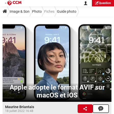
Question
Image & Son
Photo
Fiches
Guide photo
Apple adopte le format AVIF sur
macOS et iOS
Maurine Briantais
18 juillet 2022 16:48