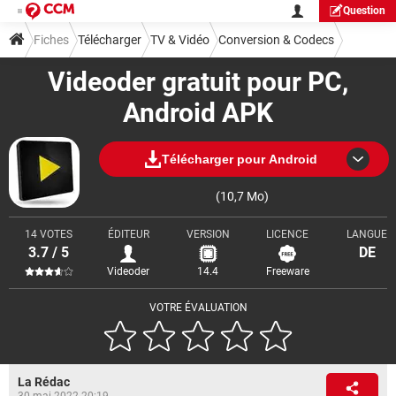
Question
Fiches
Télécharger
TV & Vidéo
Conversion & Codecs
Videoder gratuit pour PC,
Android APK
Télécharger pour Android
(10,7 Mo)
14 VOTES
ÉDITEUR
VERSION
LICENCE
LANGUE
3.7 / 5
DE
Videoder
14.4
Freeware
VOTRE ÉVALUATION
La Rédac