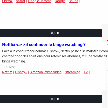
Firefox
Safari
Google Chrome
Google
Souris
18 juin
Netflix va-t-il continuer le binge watching ?
Face à la concurrence comme Disney+, Netflix peine à se maintenir com
cherche donc des solutions pour retenir ses abonnés, et l'une d'entre ell
binge watching.
18/06/22
Netflix
Disney+
Amazon Prime Video
Streaming
TV
15 juin