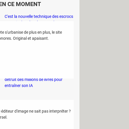
EN CE MOMENT
C'est la nouvelle technique des escrocs
pour piocher discrètement dans votre
compte bancaire
e s'urbanise de plus en plus, le site
Ce sont les trucs des primeurs pour
nores. Original et apaisant.
être certain de choisir le meilleur melon
en rayon
Vous risquez 1500 euros d'amende si
vous utilisez de l'eau chez vous cet été
Project Panama : cette entreprise
détruit des millions de livres pour
entraîner son IA
diteur d'image ne sait pas interpréter ?
rsel.