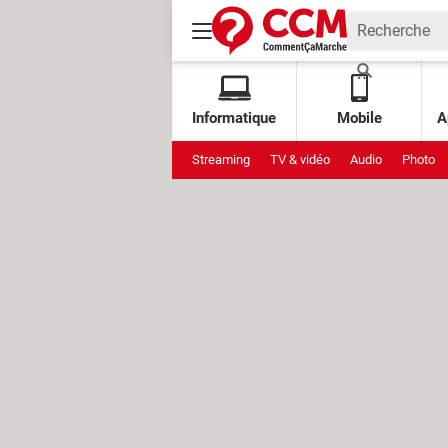
Informatique
Mobile
A
Streaming
TV & vidéo
Audio
Photo