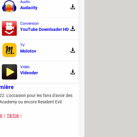
Audio
Audacity
nce de la retouche d'image. Une édition
omplétée avec une formule payante.
Conversion
YouTube Downloader HD
TV
Molotov
Vidéo
Videoder
emière
22. L'occasion pour les fans d'avoir des
 Academy ou encore Resident Evil.
ok
TikTok