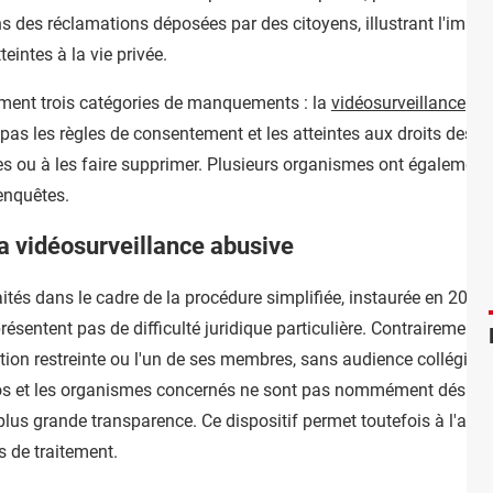
dans des réclamations déposées par des citoyens, illustrant l'imp
teintes à la vie privée.
ement trois catégories de manquements : la
vidéosurveillance
exc
 pas les règles de consentement et les atteintes aux droits des 
 ou à les faire supprimer. Plusieurs organismes ont également 
enquêtes.
la vidéosurveillance abusive
aités dans le cadre de la procédure simplifiée, instaurée en 2022. 
résentent pas de difficulté juridique particulière. Contrairement 
mation restreinte ou l'un de ses membres, sans audience collégia
ros et les organismes concernés ne sont pas nommément désign
plus grande transparence. Ce dispositif permet toutefois à l'autori
s de traitement.