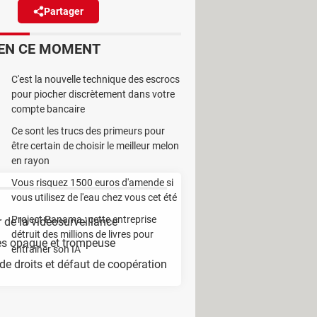
Partager
Réagir
EN CE MOMENT
éosurveillance excessive, de
C'est la nouvelle technique des escrocs
breuses remontées des
pour piocher discrètement dans votre
compte bancaire
Ce sont les trucs des primeurs pour
être certain de choisir le meilleur melon
en rayon
Vous risquez 1500 euros d'amende si
vous utilisez de l'eau chez vous cet été
Project Panama : cette entreprise
 de la vidéosurveillance
détruit des millions de livres pour
ies opaque et trompeuse
entraîner son IA
 de droits et défaut de coopération
 de 133 750 euros d'amendes. Dix-neuf