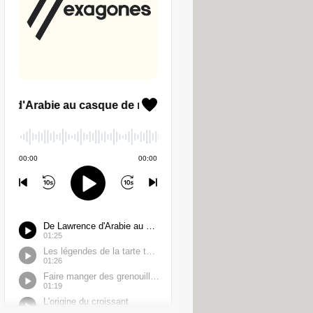
s. Plusieurs entreprises opérant dans
t été sanctionnés pour avoir filmé
tèmes sans disposer des autorisations
s données prévu par le
Règlement
ons strictement nécessaires à la
 considéré comme disproportionné
devenir la norme, sauf circonstances
es navigateurs Web dès lors que l'on
 de billetterie en ligne ou de
consentement valable de l'utilisateur
– ils obligent par exemple à se