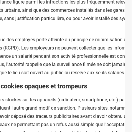
llance figure parmi les infractions les plus fréquemment relevée
orts urbains, ainsi que des commerces installés dans les gares on
, sans justification particulière, ou pour avoir installé des sys
inue des employés porte atteinte au principe de minimisation de
s
(RGPD). Les employeurs ne peuvent collecter que les informati
anence un salarié pendant son activité professionnelle est donc
us, l'autorité rappelle que la surveillance filmée ne doit jamais 
que le lieu soit ouvert au public ou réservé aux seuls salariés.
s cookies opaques et trompeurs
ers stockés sur les appareils (ordinateur, smartphone, etc.) par l
ituent l'autre grand motif de sanction. Plusieurs sites, notamment
 avoir déposé des traceurs publicitaires avant d'avoir obtenu un 
eaux ne permettant pas un refus aussi simple que l'acceptation 