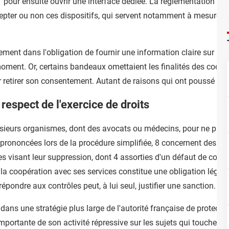
pour ensuite ouvrir une interface dédiée. La réglementation imp
cepter ou non ces dispositifs, qui servent notamment à mesurer l
ent dans l'obligation de fournir une information claire sur l'uti
oment. Or, certains bandeaux omettaient les finalités des cookies
r retirer son consentement. Autant de raisons qui ont poussé la C
respect de l'exercice de droits
ieurs organismes, dont des avocats ou médecins, pour ne pas avo
 prononcées lors de la procédure simplifiée, 8 concernent des d
 visant leur suppression, dont 4 assorties d'un défaut de coopér
té, la coopération avec ses services constitue une obligation lég
ondre aux contrôles peut, à lui seul, justifier une sanction.
 dans une stratégie plus large de l'autorité française de protect
mportante de son activité répressive sur les sujets qui touchent 