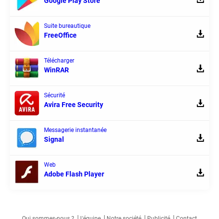
Google Play Store
Suite bureautique
FreeOffice
Télécharger
WinRAR
Sécurité
Avira Free Security
Messagerie instantanée
Signal
Web
Adobe Flash Player
Qui sommes-nous ?
L'équipe
Notre société
Publicité
Contact