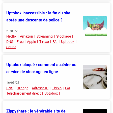
Uptobox inaccessible : la fin du site
après une descente de police ?
21/09/23
Netflix
Amazon
Streaming
Stockage
DNS
Free
Apple
Tirexo
FAI
Uptobox
Souris
Uptobox bloqué : comment accéder au
service de stockage en ligne
16/05/23
DNS
Orange
Adresse IP
Tirexo
FAI
Téléchargement direct
Uptobox
Zippyshare : le vénérable site de