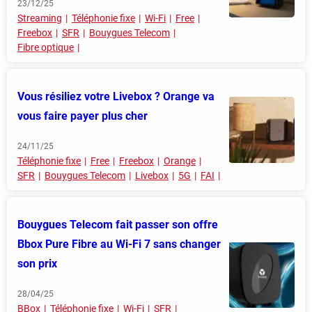
23/12/25
Streaming
Téléphonie fixe
Wi-Fi
Free
Freebox
SFR
Bouygues Telecom
Fibre optique
Vous résiliez votre Livebox ? Orange va
vous faire payer plus cher
24/11/25
Téléphonie fixe
Free
Freebox
Orange
SFR
Bouygues Telecom
Livebox
5G
FAI
Bouygues Telecom fait passer son offre
Bbox Pure Fibre au Wi-Fi 7 sans changer
son prix
28/04/25
BBox
Téléphonie fixe
Wi-Fi
SFR