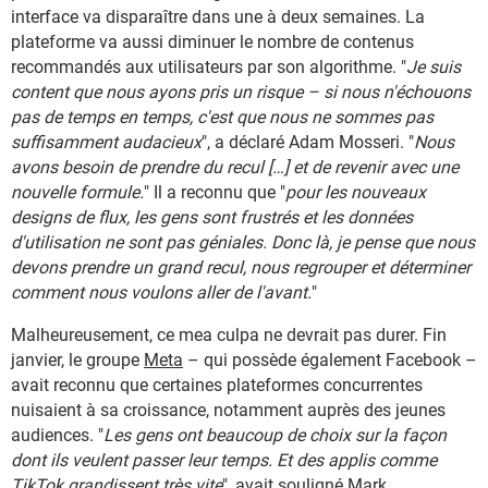
interface va disparaître dans une à deux semaines. La
plateforme va aussi diminuer le nombre de contenus
recommandés aux utilisateurs par son algorithme. "
Je suis
content que nous ayons pris un risque – si nous n'échouons
pas de temps en temps, c'est que nous ne sommes pas
suffisamment audacieux
", a déclaré Adam Mosseri. "
Nous
avons besoin de prendre du recul […] et de revenir avec une
nouvelle formule.
" Il a reconnu que "
pour les nouveaux
designs de flux, les gens sont frustrés et les données
d'utilisation ne sont pas géniales. Donc là, je pense que nous
devons prendre un grand recul, nous regrouper et déterminer
comment nous voulons aller de l'avant.
"
Malheureusement, ce mea culpa ne devrait pas durer. Fin
janvier, le groupe
Meta
– qui possède également Facebook –
avait reconnu que certaines plateformes concurrentes
nuisaient à sa croissance, notamment auprès des jeunes
audiences. "
Les gens ont beaucoup de choix sur la façon
dont ils veulent passer leur temps. Et des applis comme
TikTok grandissent très vite
", avait souligné Mark