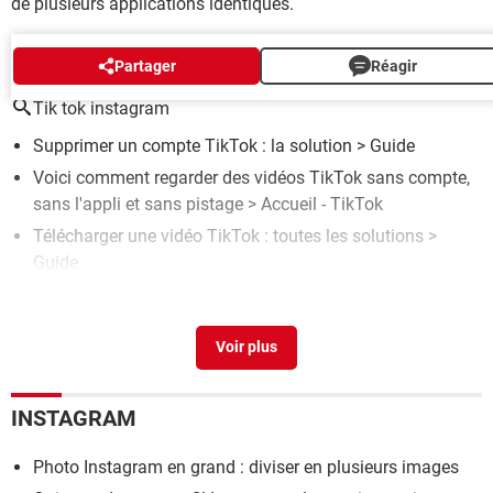
de plusieurs applications identiques.
AUTOUR DU MÊME SUJET
Partager
Réagir
Tik tok instagram
Supprimer un compte TikTok : la solution
> Guide
Voici comment regarder des vidéos TikTok sans compte,
sans l'appli et sans pistage
> Accueil - TikTok
Télécharger une vidéo TikTok : toutes les solutions
>
Guide
Publier des vidéos sur TikTok : le mode d'emploi facile
>
Guide
Compte TikTok : inscription, connexion, personnalisation
> Guide
INSTAGRAM
Photo Instagram en grand : diviser en plusieurs images