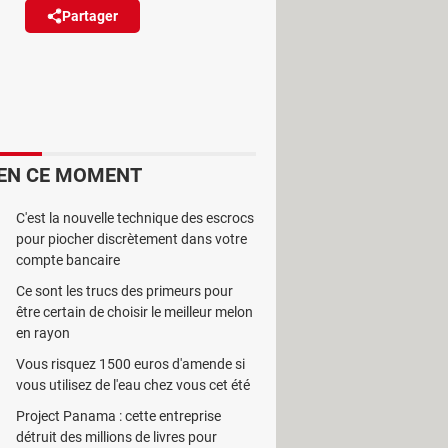
Partager
Réagir
ersion contenant des correctifs
 problèmes !
EN CE MOMENT
C'est la nouvelle technique des escrocs
y
publié le premier mardi de chaque
pour piocher discrètement dans votre
à jour cumulative pour
Windows
compte bancaire
iverses corrections de bugs,
Ce sont les trucs des primeurs pour
.
être certain de choisir le meilleur melon
en rayon
le Partage dans Edge et la
Vous risquez 1500 euros d'amende si
vous utilisez de l'eau chez vous cet été
Project Panama : cette entreprise
ndows 11 corrige une vingtaine de
détruit des millions de livres pour