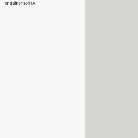
entraîner son IA
 qui empêchait de modifier la photo
 le démarrage de l'Explorateur de
rapide, ou encore un autre qui
ur Chromium.
se à jour KB5037853. Il sera par
barre d'adresse, de gérer les PC et
es QR codes avec la fonction
employons le futur car Microsoft
t ne seront pas disponibles
ntionnées dans la note de publication