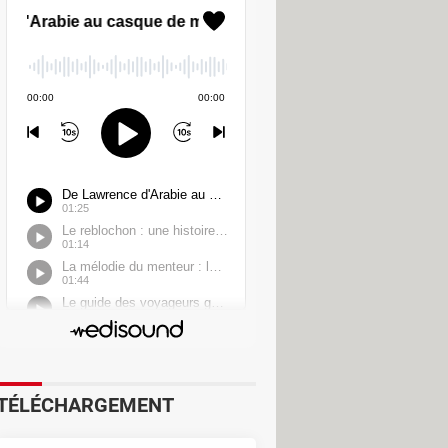
le
pdate. Cependant, s'agissant d'une
es à jour dès qu'elles sont
 le bouton
Installer
pour déclencher
ant à votre système
à cette adresse
,
TÉLÉCHARGEMENT