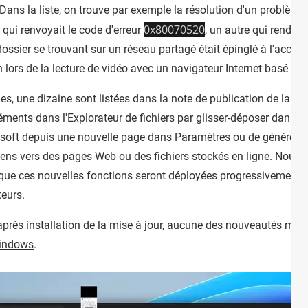
ans la liste, on trouve par exemple la résolution d'un problème
0x80070520
t qui renvoyait le code d'erreur
, un autre qui rendait
ossier se trouvant sur un réseau partagé était épinglé à l'accès 
an lors de la lecture de vidéo avec un navigateur Internet basé s
s, une dizaine sont listées dans la note de publication de la mi
ments dans l'Explorateur de fichiers par glisser-déposer dans la 
soft
depuis une nouvelle page dans Paramètres ou de générer d
iens vers des pages Web ou des fichiers stockés en ligne. Nous 
 que ces nouvelles fonctions seront déployées progressivement e
teurs.
et après installation de la mise à jour, aucune des nouveautés me
indows
.