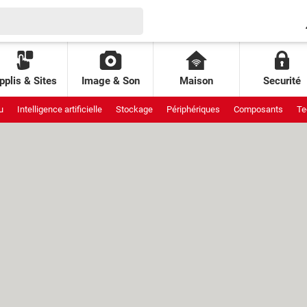
pplis & Sites
Image & Son
Maison
Securité
u
Intelligence artificielle
Stockage
Périphériques
Composants
Te