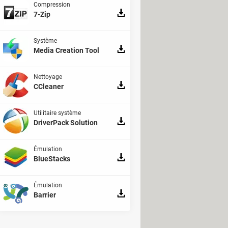
Compression
7-Zip
Système
Media Creation Tool
Nettoyage
CCleaner
Utilitaire système
DriverPack Solution
Émulation
BlueStacks
Émulation
Barrier
 entraîner des bugs et des problèmes
est
qui a déjà relevé des plaintes
 problèmes liée à la barre des