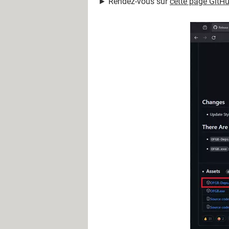
► Rendez-vous sur
cette page GitH