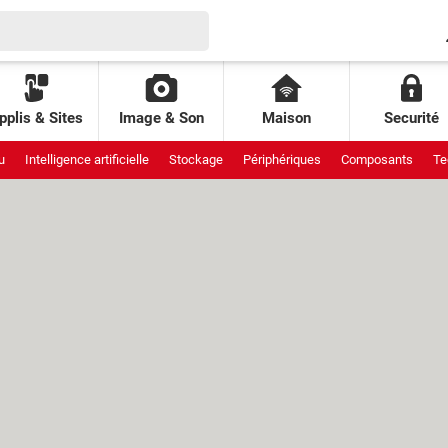
pplis & Sites
Image & Son
Maison
Securité
u
Intelligence artificielle
Stockage
Périphériques
Composants
Te