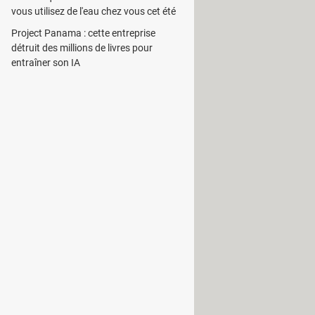
vous utilisez de l'eau chez vous cet été
aramètres depuis une récente mise
Project Panama : cette entreprise
détruit des millions de livres pour
entraîner son IA
ows 11, mais celles-ci sont
lier quelques-unes. Pour faciliter
OFGB (Oh Frick Go Back)
qui réuni
e, efficace et pratique.