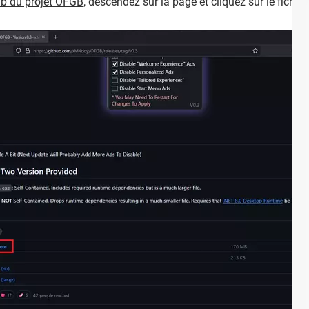
ub du projet OFGB
, descendez sur la page et cliquez sur le fichie