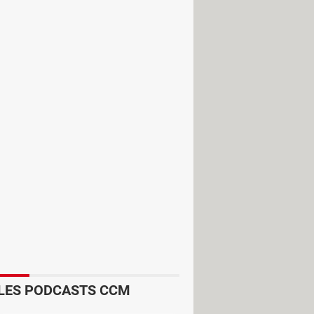
t très rapide. L'outil se présente
icités dont vous souhaitez vous
leurs, ce qui garantie en théorie
 quelques étapes :
LES PODCASTS CCM