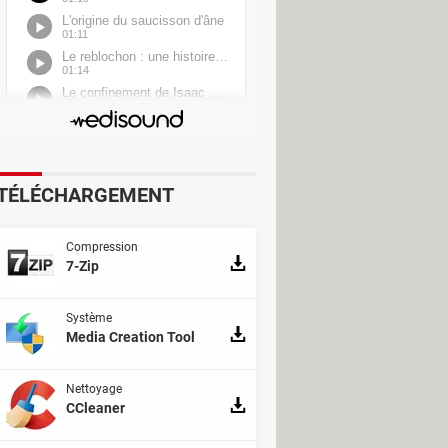
ssus. Si Windows 11 affiche un
igne
Informations complémentaires
pas d'installation).
TÉLÉCHARGEMENT
Compression
7-Zip
Système
Media Creation Tool
Nettoyage
CCleaner