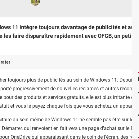
dows 11 intègre toujours davantage de publicités et au
 les faire disparaître rapidement avec OFGB, un petit log
 rater
her toujours plus de publicités au sein de Windows 11. Depuis sa 
apporté progressivement de nouvelles réclames et autres recomma
pour des produits et services gratuits, elle est plus irritante et 
atuit et vous le payez chaque fois que vous achetez un appareil 
icitaire au sein même de Windows 11 ne semble pas être sur le d
Démarrer, qui renvoient en fait vers une page d'achat sur le Micr
 pour
OneDrive
qui apparaissant dans le coin de l'écran, des ré