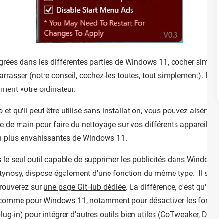
égrées dans les différentes parties de Windows 11, cocher simp
rrasser (notre conseil, cochez-les toutes, tout simplement). Et 
ment votre ordinateur.
 qu'il peut être utilisé sans installation, vous pouvez aisémen
tée de main pour faire du nettoyage sur vos différents appareils 
en plus envahissantes de Windows 11.
 le seul outil capable de supprimer les publicités dans Windows 1
ynosy, dispose également d'une fonction du même type. Il s'agit 
rouverez sur
une page GitHub dédiée
. La différence, c'est qu'il
comme pour Windows 11, notamment pour désactiver les fonction
ug-in) pour intégrer d'autres outils bien utiles (CoTweaker, Decra