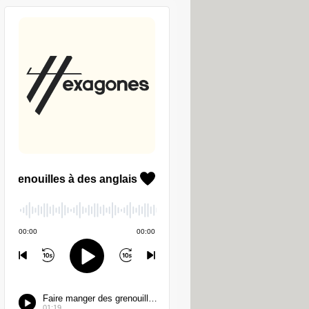
r
OFGB-Deps.exe
pour le télécharger.