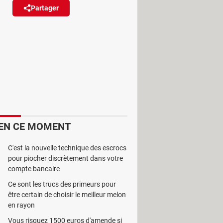
Partager
Réagir
tres "recommandations".
iciel gratuit et simple
EN CE MOMENT
sortie, le système d'exploitation a
ndations un peu partout. Si la
C'est la nouvelle technique des escrocs
moins légitime pour un logiciel
pour piocher discrètement dans votre
compte bancaire
doté de cet OS.
Ce sont les trucs des primeurs pour
éclin. En plus des fausses
être certain de choisir le meilleur melon
osoft Store, des notifications
en rayon
clames peuvent également apparaître
Vous risquez 1500 euros d'amende si