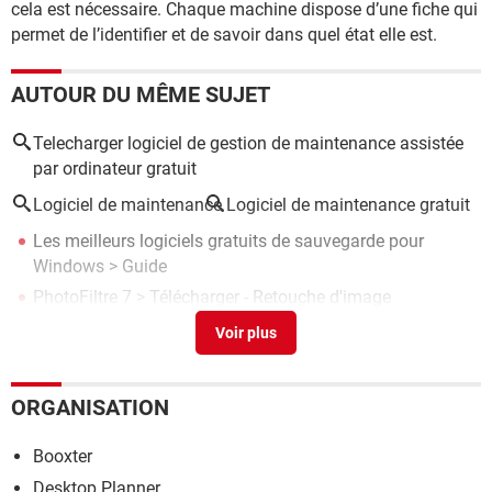
cela est nécessaire. Chaque machine dispose d’une fiche qui
permet de l’identifier et de savoir dans quel état elle est.
AUTOUR DU MÊME SUJET
Telecharger logiciel de gestion de maintenance assistée
par ordinateur gratuit
Logiciel de maintenance
Logiciel de maintenance gratuit
Les meilleurs logiciels gratuits de sauvegarde pour
Windows
> Guide
PhotoFiltre 7
> Télécharger - Retouche d'image
CCleaner
> Télécharger - Nettoyage
Les meilleurs logiciels gratuits pour trier et gérer des
photos
> Guide
ORGANISATION
Ce logiciel gratuit et léger optimise complètement votre
PC en quelques clics
> Guide
Booxter
Desktop Planner