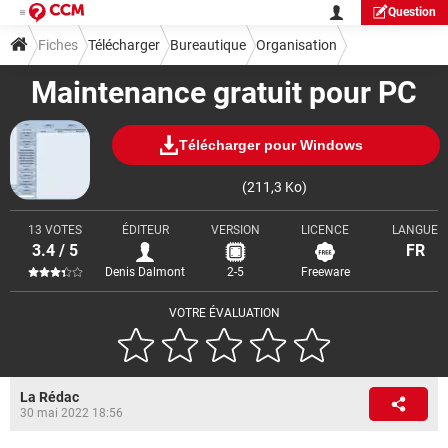
Question
Fiches
Télécharger
Bureautique
Organisation
Maintenance gratuit pour PC
Télécharger pour Windows
(211,3 Ko)
13 VOTES
ÉDITEUR
VERSION
LICENCE
LANGUE
3.4 / 5
FR
Denis Dalmont
2-5
Freeware
VOTRE ÉVALUATION
La Rédac
30 mai 2022 18:56