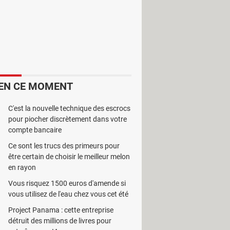
EN CE MOMENT
aux, des écrans et des bordures,
e en trois coloris, blanc (White
C'est la nouvelle technique des escrocs
pour piocher discrètement dans votre
s que la Chine a le droit à un
compte bancaire
 constructeur appelle "la peau nano
Ce sont les trucs des primeurs pour
n côté, le Xiaomi 13 Pro s'affiche en
être certain de choisir le meilleur melon
droit au bleu avec un revêtement en
en rayon
Vous risquez 1500 euros d'amende si
vous utilisez de l'eau chez vous cet été
Project Panama : cette entreprise
détruit des millions de livres pour