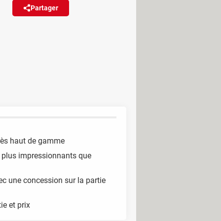
Partager
Réagir
to signés Leica, les nouveaux
ite plus abordable.
très haut de gamme
o plus impressionnants que
c une concession sur la partie
ie et prix