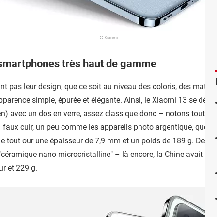
© Xiaomi
s smartphones très haut de gamme
nt pas leur design, que ce soit au niveau des coloris, des matéri
arence simple, épurée et élégante. Ainsi, le Xiaomi 13 se déclin
een) avec un dos en verre, assez classique donc – notons toutefoi
 faux cuir, un peu comme les appareils photo argentique, que le
er, le tout our une épaisseur de 7,9 mm et un poids de 189 g. De so
"céramique nano-microcristalline" – là encore, la Chine avait le 
r et 229 g.