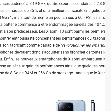
nces cadencé à 3,19 GHz, quatre cœurs secondaires à 2,8 GHz et
 en hausse de 35 % et une meilleure efficacité énergétique de 
 Gen 1, mais tout de même un peu. En jeu, à 60 FPS, les smartph
 la batterie commence à être endommagée au-delà des 40 °C. Il
ort à son prédécesseur. Les Xiaomi 13 sont parmi les premiers s
montrer enthousiaste concernant les performances du Xiaomi, d'a
r son fabricant comme capable de "
révolutionner les smartpho
léphones devraient donc s'acquitter sans broncher de toutes les t
jeu. Enfin, les nouveaux smartphones de Xiaomi embarquent MIUI 
ose un sérieux gain de performances ainsi que quelques nouvell
ose de 8 Go de RAM et 256 Go de stockage, tandis que le Xiaomi 