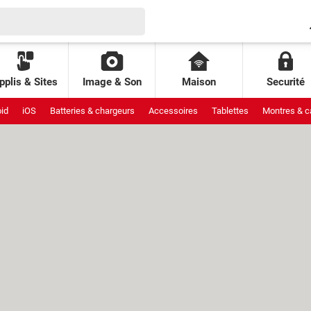
pplis & Sites
Image & Son
Maison
Securité
id
iOS
Batteries & chargeurs
Accessoires
Tablettes
Montres & c