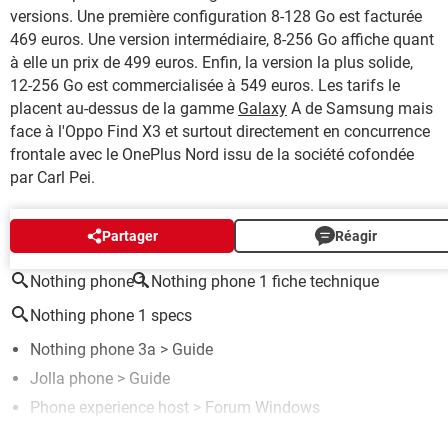
versions. Une première configuration 8-128 Go est facturée
469 euros. Une version intermédiaire, 8-256 Go affiche quant
à elle un prix de 499 euros. Enfin, la version la plus solide,
12-256 Go est commercialisée à 549 euros. Les tarifs le
placent au-dessus de la gamme
Galaxy
A de Samsung mais
face à l'Oppo Find X3 et surtout directement en concurrence
frontale avec le OnePlus Nord issu de la société cofondée
par Carl Pei.
AUTOUR DU MÊME SUJET
Partager
Réagir
Nothing phone 1
Nothing phone 1 fiche technique
Nothing phone 1 specs
Nothing phone 3a
> Guide
Jolla phone
> Guide
Phone experience host
>
Forum Windows
Nothing ear 2
> Accueil - Casques et écouteurs