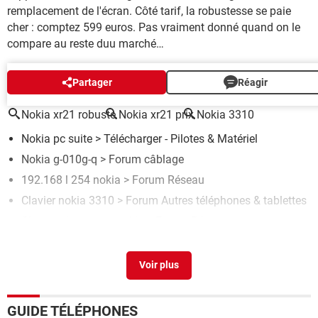
remplacement de l'écran. Côté tarif, la robustesse se paie
cher : comptez 599 euros. Pas vraiment donné quand on le
compare au reste duu marché…
AUTOUR DU MÊME SUJET
Partager
Réagir
Nokia xr21 robuste
Nokia xr21 prix
Nokia 3310
Nokia pc suite
> Télécharger - Pilotes & Matériel
Nokia g-010g-q
>
Forum câblage
192.168 l 254 nokia
>
Forum Réseau
Clavier nokia 3310
>
Forum Autres téléphones & tablettes
Changer ip routeur nokia
>
Forum Réseau
GUIDE TÉLÉPHONES