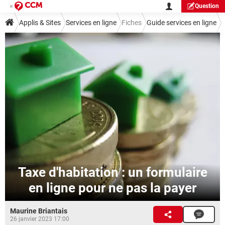
Question
Applis & Sites
Services en ligne
Fiches
Guide services en ligne
Services publics
Taxe d'habitation : un formulaire
en ligne pour ne pas la payer
Maurine Briantais
26 janvier 2023 17:00