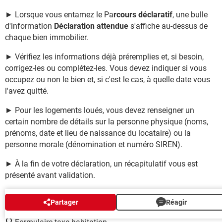
► Lorsque vous entamez le Pa
rcours déclaratif
,
une bulle
d'information
Déclaration attendue
s'affiche au-dessus de
chaque bien immobilier.
►
Vérifiez les informations déjà préremplies et, si besoin,
corrigez-les ou complétez-les.
Vous devez indiquer si vous
occupez ou non le bien et, si c'est le cas, à quelle date vous
l'avez quitté.
► Pour les logements loués, vous devez renseigner un
certain nombre de détails sur la
personne physique (noms,
prénoms, date et lieu de naissance du locataire) ou la
personne morale (dénomination et numéro SIREN).
►
À
la fin de votre déclaration, un récapitulatif vous est
présenté avant validation.
AUTOUR DU MÊME SUJET
Partager
Réagir