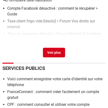
Formulaire taxe habitation
Compte Facebook désactivé : comment le récupérer
>
Guide
Taxe client frigo vide
[résolu] >
Forum Vos droits sur
internet
Taxe de connexion
[résolu] >
Forum Matériel & Système
Formate de taxe
>
Forum PDF
Formate de taxe loyer
>
Forum Vos droits sur internet
SERVICES PUBLICS
Voici comment enregistrer votre carte d'identité sur votre
téléphone
FranceConnect : comment créer facilement un compte
gratuit
CPF : comment consulter et utiliser votre compte