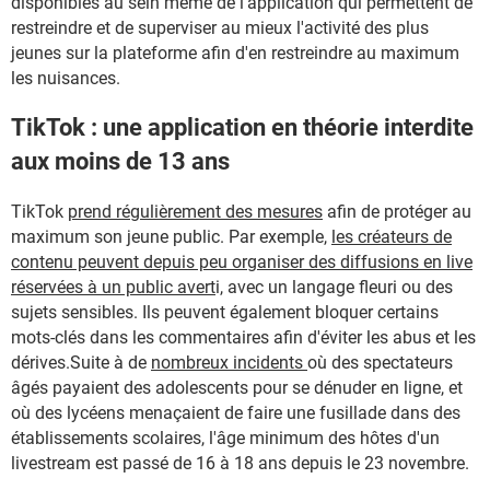
disponibles au sein même de l'application qui permettent de
restreindre et de superviser au mieux l'activité des plus
jeunes sur la plateforme afin d'en restreindre au maximum
les nuisances.
TikTok : une application en théorie interdite
aux moins de 13 ans
TikTok
prend régulièrement des mesures
afin de protéger au
maximum son jeune public. Par exemple,
les créateurs de
contenu peuvent depuis peu organiser des diffusions en live
réservées à un public avert
i, avec un langage fleuri ou des
sujets sensibles. Ils peuvent également bloquer certains
mots-clés dans les commentaires afin d'éviter les abus et les
dérives.Suite à de
nombreux incidents
où des spectateurs
âgés payaient des adolescents pour se dénuder en ligne, et
où des lycéens menaçaient de faire une fusillade dans des
établissements scolaires, l'âge minimum des hôtes d'un
livestream est passé de 16 à 18 ans depuis le 23 novembre.