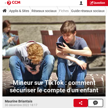
Question
Applis & Sites
Réseaux sociaux
Fiches
Guide réseaux sociaux
TikTok
Mineur sur TikTok : comment
sécuriser le compte d'un enfant
Maurine Briantais
30 décembre 2022 18:17