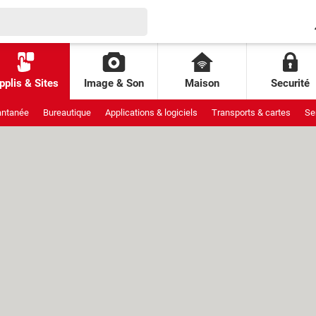
pplis & Sites
Image & Son
Maison
Securité
antanée
Bureautique
Applications & logiciels
Transports & cartes
Se