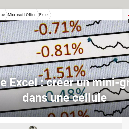
que
Microsoft Office
Excel
e Excel : créer un mini-
dans une cellule