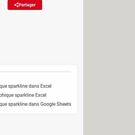
Partager
Réagir
epérer d'un coup d'œil la
r des feuilles de calcul.
que sparkline dans Excel
phique sparkline Excel
ique sparkline dans Google Sheets