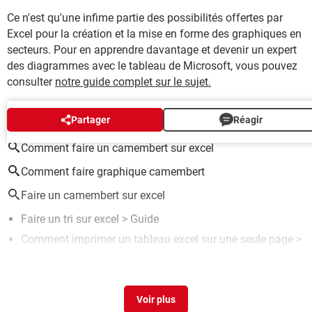
Ce n'est qu'une infime partie des possibilités offertes par
Excel pour la création et la mise en forme des graphiques en
secteurs. Pour en apprendre davantage et devenir un expert
des diagrammes avec le tableau de Microsoft, vous pouvez
consulter
notre guide complet sur le sujet.
AUTOUR DU MÊME SUJET
Partager
Réagir
Comment faire un camembert sur excel
Comment faire graphique camembert
Faire un camembert sur excel
Faire un tri sur excel
> Guide
Comment imprimer un tableau excel sur une seule page
>
Guide
Comment faire une addition sur excel
> Guide
Comment faire un graphique sur excel
> Guide