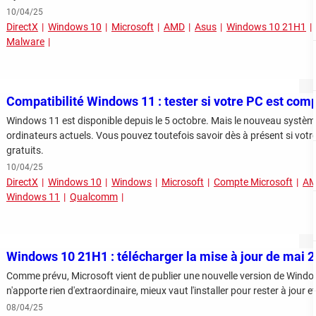
10/04/25
DirectX
Windows 10
Microsoft
AMD
Asus
Windows 10 21H1
Malware
Compatibilité Windows 11 : tester si votre PC est com
Windows 11 est disponible depuis le 5 octobre. Mais le nouveau système
ordinateurs actuels. Vous pouvez toutefois savoir dès à présent si votre 
gratuits.
10/04/25
DirectX
Windows 10
Windows
Microsoft
Compte Microsoft
A
Windows 11
Qualcomm
Windows 10 21H1 : télécharger la mise à jour de mai 
Comme prévu, Microsoft vient de publier une nouvelle version de Windo
n'apporte rien d'extraordinaire, mieux vaut l'installer pour rester à jour e
08/04/25