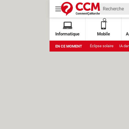
Informatique
Mobile
A
Éclipse solaire
IA da
EN CE MOMENT
Xbox Cloud Gaming grat
Stockage Google
Am
Muse Image
Amazon