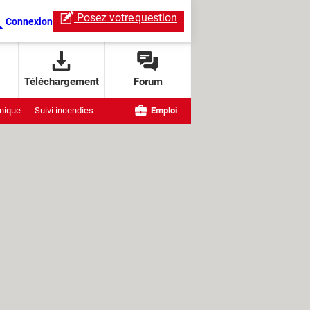
Posez votre
question
Connexion
Téléchargement
Forum
nique
Suivi incendies
Emploi
e OpenAI
ndows
ChatGPT Live