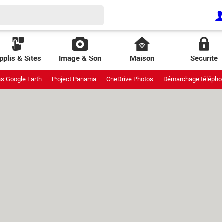
pplis & Sites
Image & Son
Maison
Securité
ns Google Earth
Project Panama
OneDrive Photos
Démarchage télépho
uit
Meta StoryKit
Galaxy pliants
Interdiction réseaux sociaux
Attaqu
ende AliExpress
Piratage Lidl
Pixel de suivi
Patch Tuesday
GDID Wi
 Leo
Fraichoù
Prix climatiseur
Projet Aion