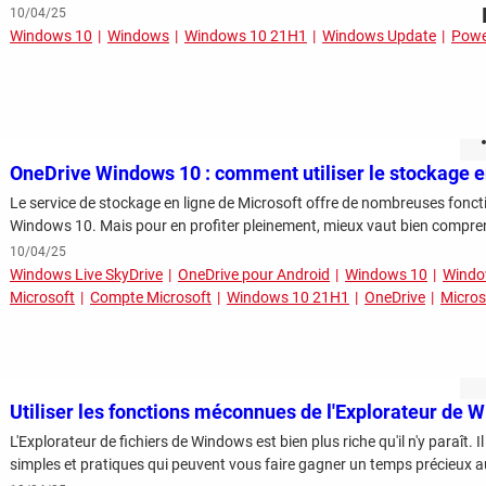
10/04/25
Windows 10
Windows
Windows 10 21H1
Windows Update
Powe
OneDrive Windows 10 : comment utiliser le stockage e
Le service de stockage en ligne de Microsoft offre de nombreuses foncti
Windows 10. Mais pour en profiter pleinement, mieux vaut bien compren
10/04/25
Windows Live SkyDrive
OneDrive pour Android
Windows 10
Wind
Microsoft
Compte Microsoft
Windows 10 21H1
OneDrive
Micros
Utiliser les fonctions méconnues de l'Explorateur de 
L'Explorateur de fichiers de Windows est bien plus riche qu'il n'y paraît. 
simples et pratiques qui peuvent vous faire gagner un temps précieux au