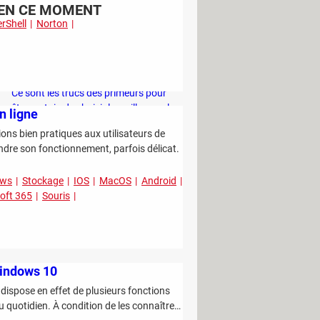
EN CE MOMENT
rShell
Norton
C'est la nouvelle technique des escrocs
pour piocher discrètement dans votre
compte bancaire
Ce sont les trucs des primeurs pour
être certain de choisir le meilleur melon
n ligne
en rayon
ons bien pratiques aux utilisateurs de
Vous risquez 1500 euros d'amende si
dre son fonctionnement, parfois délicat.
vous utilisez de l'eau chez vous cet été
ows
Stockage
IOS
MacOS
Android
Project Panama : cette entreprise
oft 365
Souris
détruit des millions de livres pour
entraîner son IA
Windows 10
Il dispose en effet de plusieurs fonctions
 quotidien. À condition de les connaître…