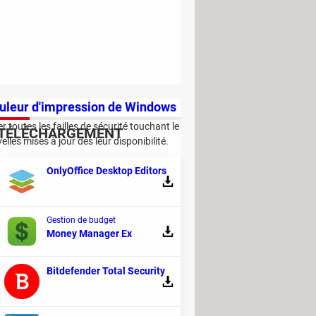
pouleur d'impression de Windows
 toutes les failles de sécurité touchant le
TÉLÉCHARGEMENT
les mises à jour dès leur disponibilité.
OnlyOffice Desktop Editors
date
Raccourci clavier
Mot de passe
Gestion de budget
Money Manager Ex
Bitdefender Total Security
 fin 2021, sera plus exigeant que
ptez acheter un PC compatible avec la mise