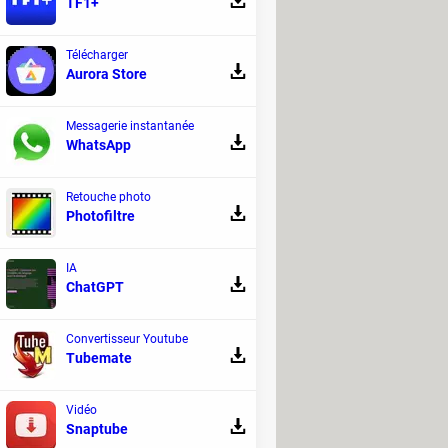
TF1+
indows Update
Windows 11
Télécharger
Aurora Store
Messagerie instantanée
WhatsApp
ndows Update
Windows 11
Retouche photo
Photofiltre
IA
ChatGPT
Convertisseur Youtube
Tubemate
Vidéo
Snaptube