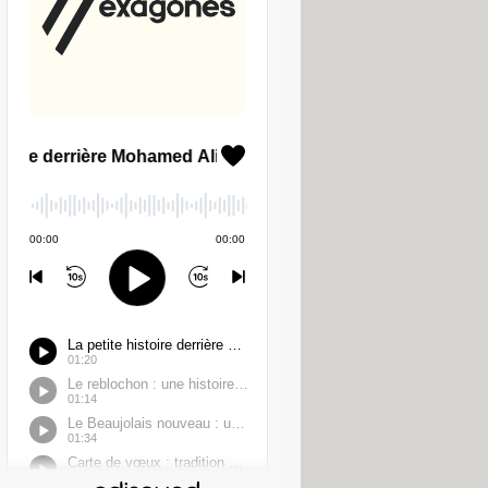
nt les villes et jours possibles, la
bleu
Réserver
en face du créneau qui
lle renseignée, le service en ligne