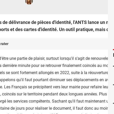
 de délivrance de pièces d'identité, l'ANTS lance un mo
orts et des cartes d'identité. Un outil pratique, mais qui
 rater
'être une partie de plaisir, surtout lorsqu'il s'agit de renouveler 
a dernière minute pour se retrouver finalement coincés au mome
iels se sont fortement allongés en 2022, suite à la réouverture de
appelons qu'il faut pourtant diminuer ses déplacements en avi
ue. Les Français se précipitent vers leur mairie pour refaire leur p
u, coincés sur le territoire pendant deux longues années. Plus de
gé les services compétents. Sachant qu'il faut maintenant une 
ntaine de jours pour réaliser le document, il faut donc au moins 