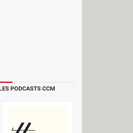
ance maximale (20, 40 ou 60
LES PODCASTS CCM
bre de personnes faisant la demande,