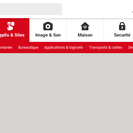
pplis & Sites
Image & Son
Maison
Securité
antanée
Bureautique
Applications & logiciels
Transports & cartes
Se