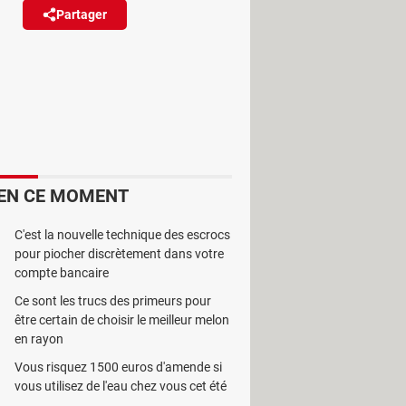
Partager
Réagir
teur de recherche pour
 ne résout pas le problème...
EN CE MOMENT
une carte d'identité ou un passeport !
nt de partir en
voyage
. De fait, les
C'est la nouvelle technique des escrocs
pour piocher discrètement dans votre
s frontières nationales après la
compte bancaire
on au maximum pour essayer de
Ce sont les trucs des primeurs pour
asseport ou leur carte d'identité afin
être certain de choisir le meilleur melon
 7 millions de citoyens ont déposé
en rayon
cinquantaine de jours d'attente pour
Vous risquez 1500 euros d'amende si
s'y prendre deux mois et demi à
vous utilisez de l'eau chez vous cet été