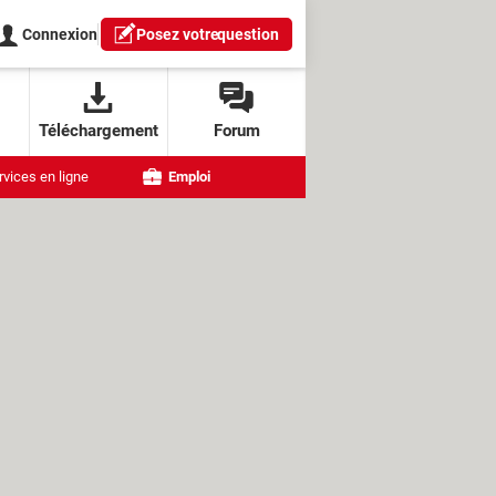
Connexion
Posez votre
question
Téléchargement
Forum
rvices en ligne
Emploi