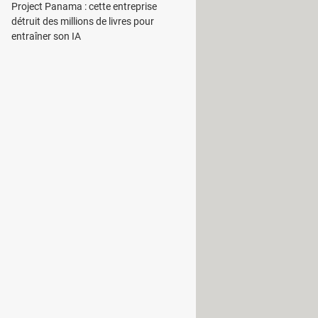
s et les dégâts, l’État vient de
Project Panama : cette entreprise
détruit des millions de livres pour
 le Gouvernement a
entraîner son IA
 à
doter les mairies de nouveaux
arte d'identité et
gement des délais pour obtenir un
moteur de recherche pour faciliter la
isponibles dans une zone géographique
implement que la mairie soit équipée
core, mais ce devrait être corrigé
he de l'ANTS.