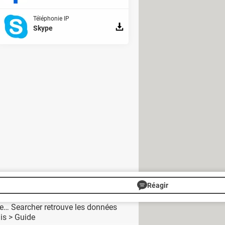
Téléphonie IP
Skype
ur trouver un rendez-vous. En
important de bien surveiller la date
implifier la démarche d'obtention du
se rendre en mairie pour finaliser le
Réagir
se… Searcher retrouve les données
is
> Guide